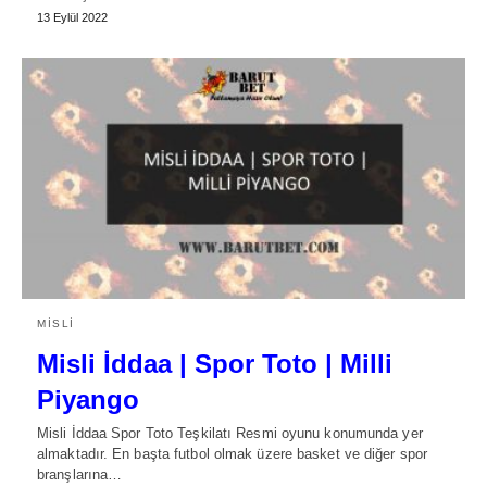
13 Eylül 2022
MISLI
Misli İddaa | Spor Toto | Milli
Piyango
Misli İddaa Spor Toto Teşkilatı Resmi oyunu konumunda yer
almaktadır. En başta futbol olmak üzere basket ve diğer spor
branşlarına…