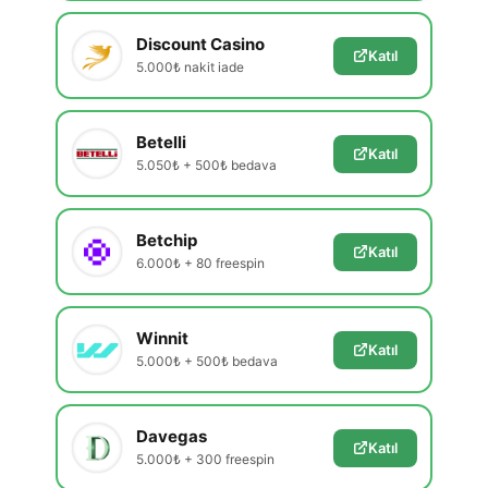
Discount Casino
Katıl
5.000₺ nakit iade
Betelli
Katıl
5.050₺ + 500₺ bedava
Betchip
Katıl
6.000₺ + 80 freespin
Winnit
Katıl
5.000₺ + 500₺ bedava
Davegas
Katıl
5.000₺ + 300 freespin