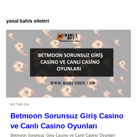
yasal bahis siteleri
BETMOON
Betmoon Sorunsuz Giriş Casino
ve Canlı Casino Oyunları
Betmoon Sorunsuz Giriş Casino ve Canlı Casino Oyunları!