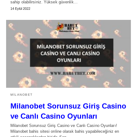
sahip olabilirsiniz. Yüksek güvenlik…
14 Eylül 2022
MILANOBET
Milanobet Sorunsuz Giriş Casino
ve Canlı Casino Oyunları
Milanobet Sorunsuz Giriş Casino ve Canlı Casino Oyunları!
Milanobet bahis sitesi online olarak bahis yapabileceğiniz en