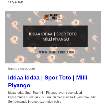
13 Eylül 2022
IDDAA BONUSLARI
iddaa İddaa | Spor Toto | Milli
Piyango
İddaa iddaa Spor Toto milli Piyango oyun seçenekleri
kapsamında sunduğu kusursuz hizmetler ile fark yaratmaktadır.
Son dönemde internet üzerinden bahis…