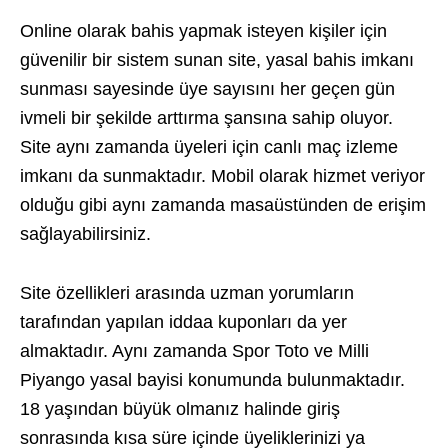
Online olarak bahis yapmak isteyen kişiler için
güvenilir bir sistem sunan site, yasal bahis imkanı
sunması sayesinde üye sayısını her geçen gün
ivmeli bir şekilde arttırma şansına sahip oluyor.
Site aynı zamanda üyeleri için canlı maç izleme
imkanı da sunmaktadır. Mobil olarak hizmet veriyor
olduğu gibi aynı zamanda masaüstünden de erişim
sağlayabilirsiniz.
Site özellikleri arasında uzman yorumların
tarafından yapılan iddaa kuponları da yer
almaktadır. Aynı zamanda Spor Toto ve Milli
Piyango yasal bayisi konumunda bulunmaktadır.
18 yaşından büyük olmanız halinde giriş
sonrasında kısa süre içinde üyeliklerinizi ya