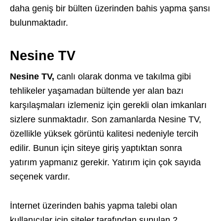
daha geniş bir bülten üzerinden bahis yapma şansı
bulunmaktadır.
Nesine TV
Nesine TV,
canlı olarak donma ve takılma gibi
tehlikeler yaşamadan bültende yer alan bazı
karşılaşmaları izlemeniz için gerekli olan imkanları
sizlere sunmaktadır. Son zamanlarda Nesine TV,
özellikle yüksek görüntü kalitesi nedeniyle tercih
edilir. Bunun için siteye giriş yaptıktan sonra
yatırım yapmanız gerekir. Yatırım için çok sayıda
seçenek vardır.
İnternet üzerinden bahis yapma talebi olan
kullanıcılar için siteler tarafından sunulan 2