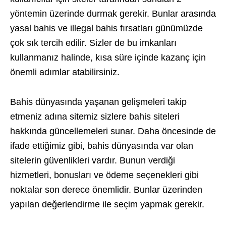
yöntemin üzerinde durmak gerekir. Bunlar arasında
yasal bahis ve illegal bahis fırsatları günümüzde
çok sık tercih edilir. Sizler de bu imkanları
kullanmanız halinde, kısa süre içinde kazanç için
önemli adımlar atabilirsiniz.
Bahis dünyasında yaşanan gelişmeleri takip
etmeniz adına sitemiz sizlere bahis siteleri
hakkında güncellemeleri sunar. Daha öncesinde de
ifade ettiğimiz gibi, bahis dünyasında var olan
sitelerin güvenlikleri vardır. Bunun verdiği
hizmetleri, bonusları ve ödeme seçenekleri gibi
noktalar son derece önemlidir. Bunlar üzerinden
yapılan değerlendirme ile seçim yapmak gerekir.