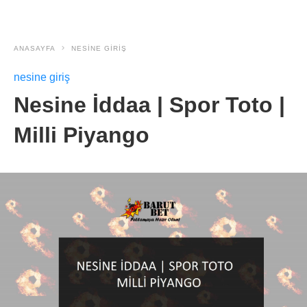
ANASAYFA
NESINE GIRIŞ
nesine giriş
Nesine İddaa | Spor Toto |
Milli Piyango