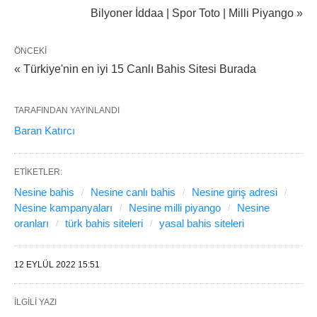
Bilyoner İddaa | Spor Toto | Milli Piyango »
ÖNCEKI
« Türkiye'nin en iyi 15 Canlı Bahis Sitesi Burada
TARAFINDAN YAYINLANDI
Baran Katırcı
ETIKETLER:
Nesine bahis
Nesine canlı bahis
Nesine giriş adresi
Nesine kampanyaları
Nesine milli piyango
Nesine
oranları
türk bahis siteleri
yasal bahis siteleri
12 EYLÜL 2022 15:51
İLGILI YAZI