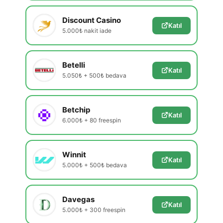
Discount Casino
Katıl
5.000₺ nakit iade
Betelli
Katıl
5.050₺ + 500₺ bedava
Betchip
Katıl
6.000₺ + 80 freespin
Winnit
Katıl
5.000₺ + 500₺ bedava
Davegas
Katıl
5.000₺ + 300 freespin