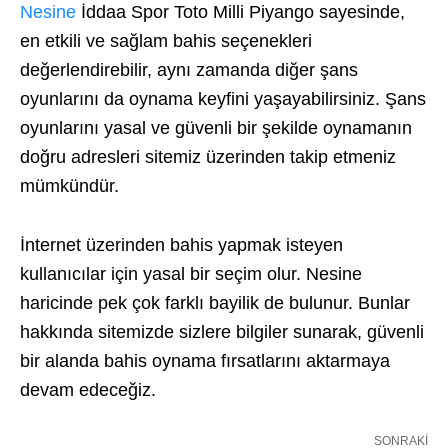
Nesine
İddaa Spor Toto Milli Piyango sayesinde,
en etkili ve sağlam bahis seçenekleri
değerlendirebilir, aynı zamanda diğer şans
oyunlarını da oynama keyfini yaşayabilirsiniz. Şans
oyunlarını yasal ve güvenli bir şekilde oynamanın
doğru adresleri sitemiz üzerinden takip etmeniz
mümkündür.
İnternet üzerinden bahis yapmak isteyen
kullanıcılar için yasal bir seçim olur. Nesine
haricinde pek çok farklı bayilik de bulunur. Bunlar
hakkında sitemizde sizlere bilgiler sunarak, güvenli
bir alanda bahis oynama fırsatlarını aktarmaya
devam edeceğiz.
SONRAKI