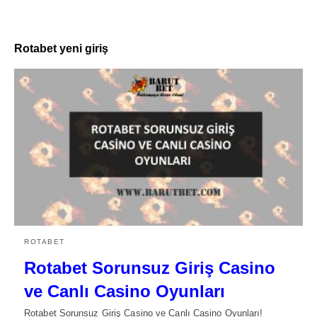
Rotabet yeni giriş
ROTABET
Rotabet Sorunsuz Giriş Casino
ve Canlı Casino Oyunları
Rotabet Sorunsuz Giriş Casino ve Canlı Casino Oyunları!