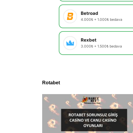
Betroad
4.000₺ + 1.000₺ bedava
Rexbet
3.000₺ + 1.500₺ bedava
Rotabet