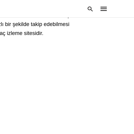
atform, kullanıcıların canlı spor
lı bir şekilde takip edebilmesi
ç izleme sitesidir.
Ty
you
sea
que
an
hit
ent