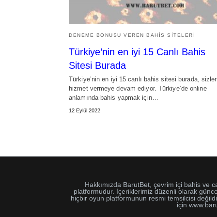
DENEME BONUSU VEREN BAHIS SITELERI
Türkiye’nin en iyi 15 Canlı Bahis
Sitesi Burada
Türkiye’nin en iyi 15 canlı bahis sitesi burada, sizler
hizmet vermeye devam ediyor. Türkiye’de online
anlamında bahis yapmak için…
12 Eylül 2022
Hakkımızda BarutBet, çevrim içi bahis ve cas
platformudur. İçeriklerimiz düzenli olarak gün
hiçbir oyun platformunun resmi temsilcisi değildir
için www.baru