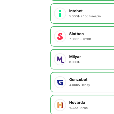
Intobet
5.000₺ + 150 freespin
Slotbon
7.500₺ + %200
Milyar
8.000₺
Genzobet
4.000₺ Her Ay
Hovarda
%300 Bonus