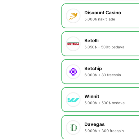
Discount Casino
5.000₺ nakit iade
Betelli
5.050₺ + 500₺ bedava
Betchip
6.000₺ + 80 freespin
Winnit
5.000₺ + 500₺ bedava
Davegas
5.000₺ + 300 freespin