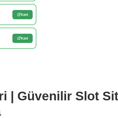
Katıl
Katıl
i | Güvenilir Slot Si
a