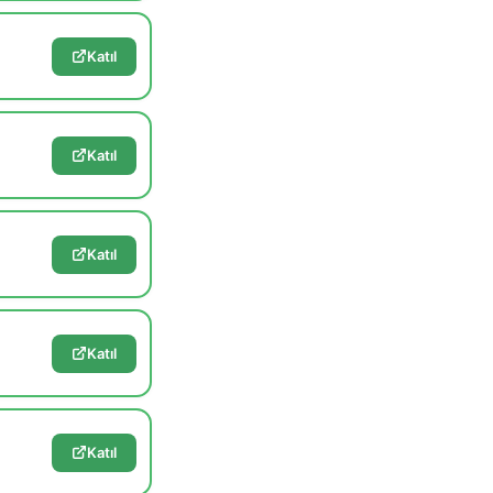
Katıl
Katıl
Katıl
Katıl
Katıl