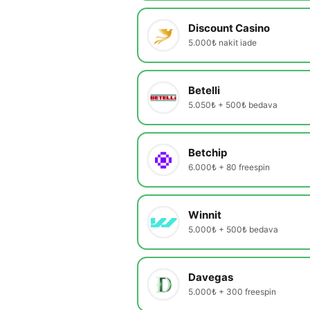
Discount Casino
5.000₺ nakit iade
Betelli
5.050₺ + 500₺ bedava
Betchip
6.000₺ + 80 freespin
Winnit
5.000₺ + 500₺ bedava
Davegas
5.000₺ + 300 freespin