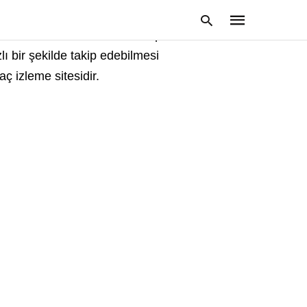
atform, kullanıcıların canlı spor
lı bir şekilde takip edebilmesi
ç izleme sitesidir.
Ty
you
sea
que
an
hit
ent