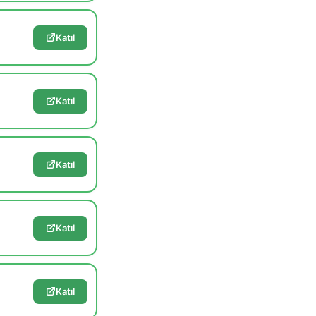
Katıl
Katıl
Katıl
Katıl
Katıl