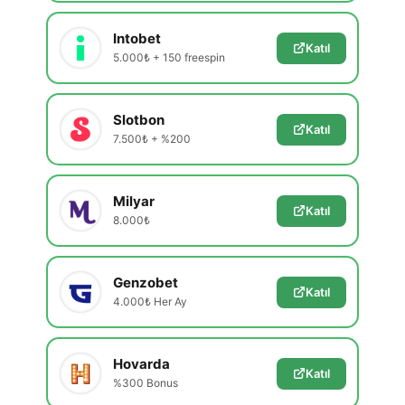
Intobet
Katıl
5.000₺ + 150 freespin
Slotbon
Katıl
7.500₺ + %200
Milyar
Katıl
8.000₺
Genzobet
Katıl
4.000₺ Her Ay
Hovarda
Katıl
%300 Bonus