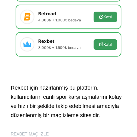
Betroad
Katıl
4.000₺ + 1.000₺ bedava
Rexbet
Katıl
3.000₺ + 1.500₺ bedava
Rexbet için hazırlanmış bu platform,
kullanıcıların canlı spor karşılaşmalarını kolay
ve hızlı bir şekilde takip edebilmesi amacıyla
düzenlenmiş bir maç izleme sitesidir.
REXBET MAÇ İZLE