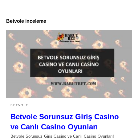
Betvole inceleme
BETVOLE
Betvole Sorunsuz Giriş Casino
ve Canlı Casino Oyunları
Betvole Sorunsuz Giriş Casino ve Canlı Casino Oyunları!