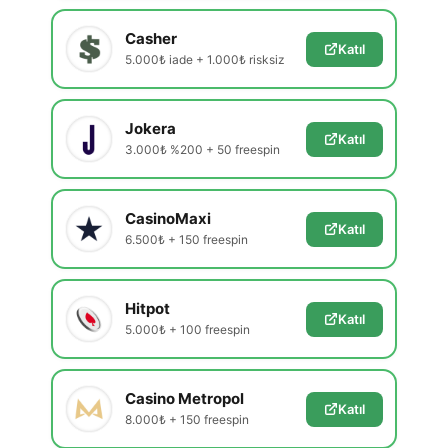
Casher
Katıl
5.000₺ iade + 1.000₺ risksiz
Jokera
Katıl
3.000₺ %200 + 50 freespin
CasinoMaxi
Katıl
6.500₺ + 150 freespin
Hitpot
Katıl
5.000₺ + 100 freespin
Casino Metropol
Katıl
8.000₺ + 150 freespin