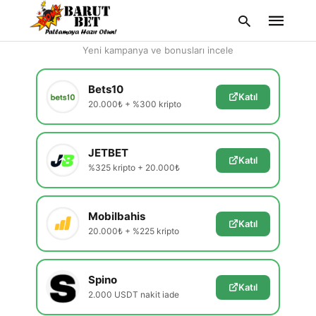
En Güvenilir Siteler
Yeni kampanya ve bonusları incele
Bets10
Katıl
20.000₺ + %300 kripto
Type
your
search
query
JETBET
and
Katıl
hit
%325 kripto + 20.000₺
enter:
Mobilbahis
Katıl
20.000₺ + %225 kripto
Spino
Katıl
2.000 USDT nakit iade