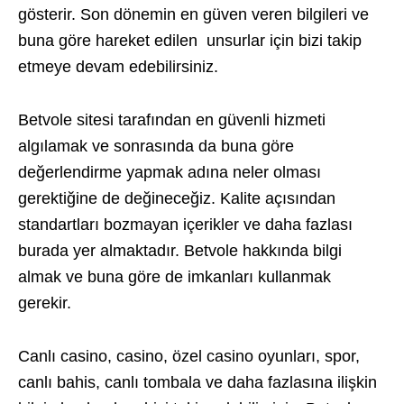
gösterir. Son dönemin en güven veren bilgileri ve
buna göre hareket edilen unsurlar için bizi takip
etmeye devam edebilirsiniz.
Betvole sitesi tarafından en güvenli hizmeti
algılamak ve sonrasında da buna göre
değerlendirme yapmak adına neler olması
gerektiğine de değineceğiz. Kalite açısından
standartları bozmayan içerikler ve daha fazlası
burada yer almaktadır. Betvole hakkında bilgi
almak ve buna göre de imkanları kullanmak
gerekir.
Canlı casino, casino, özel casino oyunları, spor,
canlı bahis, canlı tombala ve daha fazlasına ilişkin