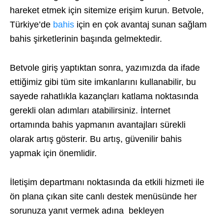
hareket etmek için sitemize erişim kurun. Betvole,
Türkiye’de
bahis
için en çok avantaj sunan sağlam
bahis şirketlerinin başında gelmektedir.
Betvole giriş yaptıktan sonra, yazımızda da ifade
ettiğimiz gibi tüm site imkanlarını kullanabilir, bu
sayede rahatlıkla kazançları katlama noktasında
gerekli olan adımları atabilirsiniz. İnternet
ortamında bahis yapmanın avantajları sürekli
olarak artış gösterir. Bu artış, güvenilir bahis
yapmak için önemlidir.
İletişim departmanı noktasında da etkili hizmeti ile
ön plana çıkan site canlı destek menüsünde her
sorunuza yanıt vermek adına bekleyen