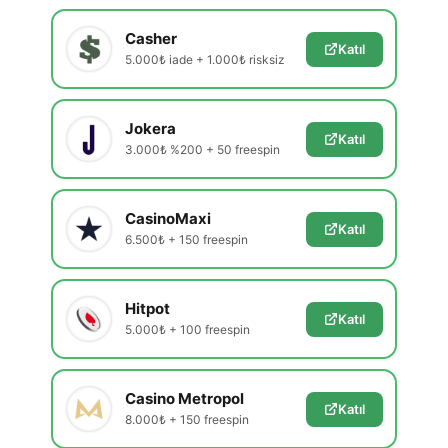
Casher
Katıl
5.000₺ iade + 1.000₺ risksiz
Jokera
Katıl
3.000₺ %200 + 50 freespin
CasinoMaxi
Katıl
6.500₺ + 150 freespin
Hitpot
Katıl
5.000₺ + 100 freespin
Casino Metropol
Katıl
8.000₺ + 150 freespin