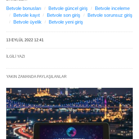
Betvole bonusları
Betvole güncel giriş
Betvole inceleme
Betvole kayıt
Betvole son giriş
Betvole sorunsuz giriş
Betvole üyelik
Betvole yeni giriş
13 EYLÜL 2022 12:41
İLGILI YAZI
YAKIN ZAMANDA PAYLAŞILANLAR