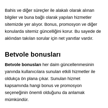
Bahis ve diğer süreçler ile alakalı olarak alınan
bilgiler ve buna bağlı olarak yapılan hizmetler
sitemizde yer alıyor. Bonus, promosyon ve diğer
konularda sitemiz güncelliğini korur. Bu sayede de
aklından takılan sorular için net yanıtlar vardır.
Betvole bonusları
Betvole bonusları
her daim güncellenmesinin
yanında kullanıcılara sunulan etkili hizmetler ile
oldukça ön plana çıkar. Sunulan hizmet
kapsamında hangi bonus ve promosyon
seçeneğinin önemli olduğunu da anlamak
mümkündür.