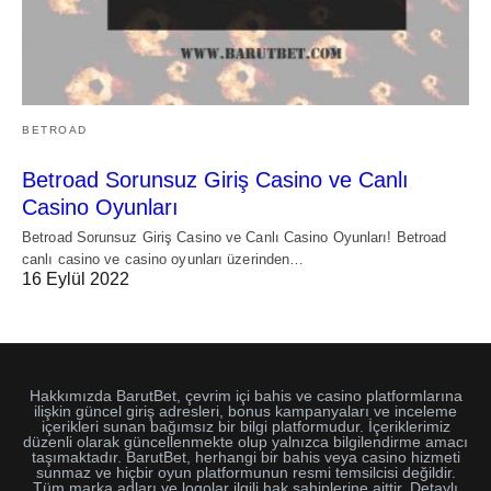
BETROAD
Betroad Sorunsuz Giriş Casino ve Canlı
Casino Oyunları
Betroad Sorunsuz Giriş Casino ve Canlı Casino Oyunları! Betroad
canlı casino ve casino oyunları üzerinden…
16 Eylül 2022
Hakkımızda BarutBet, çevrim içi bahis ve casino platformlarına
ilişkin güncel giriş adresleri, bonus kampanyaları ve inceleme
içerikleri sunan bağımsız bir bilgi platformudur. İçeriklerimiz
düzenli olarak güncellenmekte olup yalnızca bilgilendirme amacı
taşımaktadır. BarutBet, herhangi bir bahis veya casino hizmeti
sunmaz ve hiçbir oyun platformunun resmi temsilcisi değildir.
Tüm marka adları ve logolar ilgili hak sahiplerine aittir. Detaylı