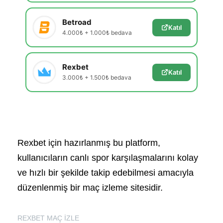
Betroad
Katıl
4.000₺ + 1.000₺ bedava
Rexbet
Katıl
3.000₺ + 1.500₺ bedava
Rexbet için hazırlanmış bu platform,
kullanıcıların canlı spor karşılaşmalarını kolay
ve hızlı bir şekilde takip edebilmesi amacıyla
düzenlenmiş bir maç izleme sitesidir.
REXBET MAÇ İZLE