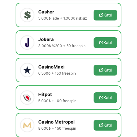
Casher
Katıl
5.000₺ iade + 1.000₺ risksiz
Jokera
Katıl
3.000₺ %200 + 50 freespin
CasinoMaxi
Katıl
6.500₺ + 150 freespin
Hitpot
Katıl
5.000₺ + 100 freespin
Casino Metropol
Katıl
8.000₺ + 150 freespin