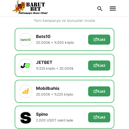
En Güvenilir Siteler
Yeni kampanya ve bonusları incele
Bets10
Katıl
20.000₺ + %300 kripto
Type
your
search
query
JETBET
and
Katıl
hit
%325 kripto + 20.000₺
enter:
Mobilbahis
Katıl
20.000₺ + %225 kripto
Spino
Katıl
2.000 USDT nakit iade