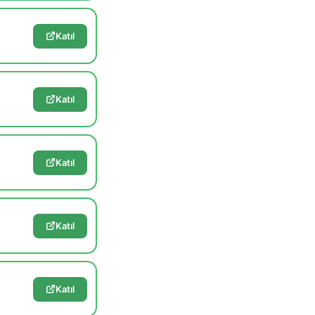
Katıl
Katıl
Katıl
Katıl
Katıl