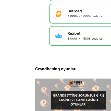
Betroad
4.000₺ + 1.000₺ bedava
Rexbet
3.000₺ + 1.500₺ bedava
Grandbetting oyunları