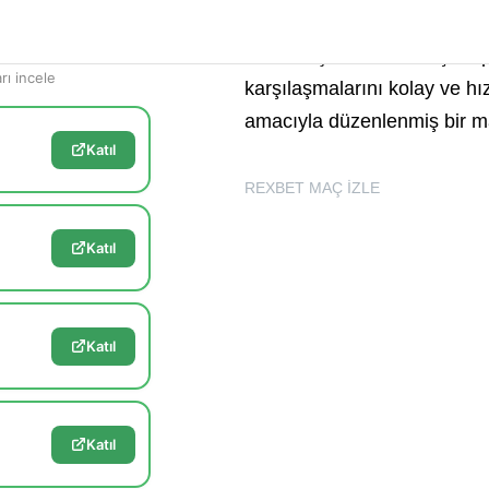
eler
Rexbet için hazırlanmış bu pl
ı incele
karşılaşmalarını kolay ve hız
amacıyla düzenlenmiş bir ma
Katıl
REXBET MAÇ İZLE
Katıl
Katıl
Katıl