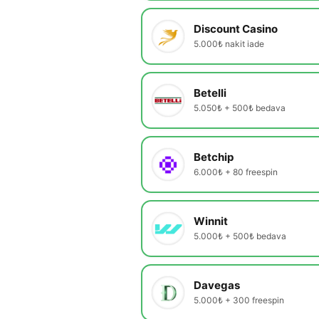
Discount Casino
5.000₺ nakit iade
Betelli
5.050₺ + 500₺ bedava
Betchip
6.000₺ + 80 freespin
Winnit
5.000₺ + 500₺ bedava
Davegas
5.000₺ + 300 freespin