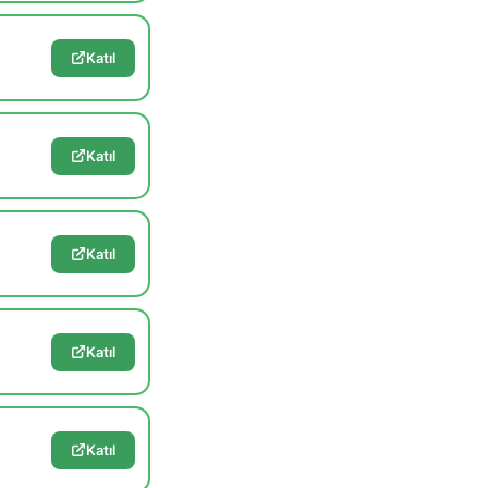
Katıl
Katıl
Katıl
Katıl
Katıl