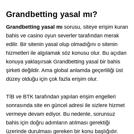
Grandbetting yasal mı?
Grandbetting yasal mı
sorusu, siteye erişim kuran
bahis ve casino oyun severler tarafından merak
edilir. Bir sitenin yasal olup olmadığını o sitenin
hizmetleri ile algılamak söz konusu olur. Bu açıdan
konuya yaklaşırsak Grandbetting yasal bir bahis
şirketi değildir. Ama global anlamda geçerliliği üst
düzey olduğu için çok fazla erişim olur.
TİB ve BTK tarafından yapılan erişim engelleri
sonrasında site en güncel adresi ile sizlere hizmet
vermeye devam ediyor. Bu nedenle, sorunsuz
bahis için doğru adımların atılması gerektiği
üzerinde durulması gereken bir konu başlığıdır.