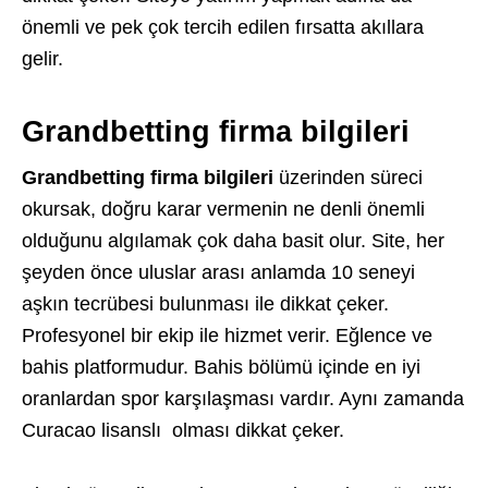
önemli ve pek çok tercih edilen fırsatta akıllara
gelir.
Grandbetting firma bilgileri
Grandbetting firma bilgileri
üzerinden süreci
okursak, doğru karar vermenin ne denli önemli
olduğunu algılamak çok daha basit olur. Site, her
şeyden önce uluslar arası anlamda 10 seneyi
aşkın tecrübesi bulunması ile dikkat çeker.
Profesyonel bir ekip ile hizmet verir. Eğlence ve
bahis platformudur. Bahis bölümü içinde en iyi
oranlardan spor karşılaşması vardır. Aynı zamanda
Curacao lisanslı olması dikkat çeker.