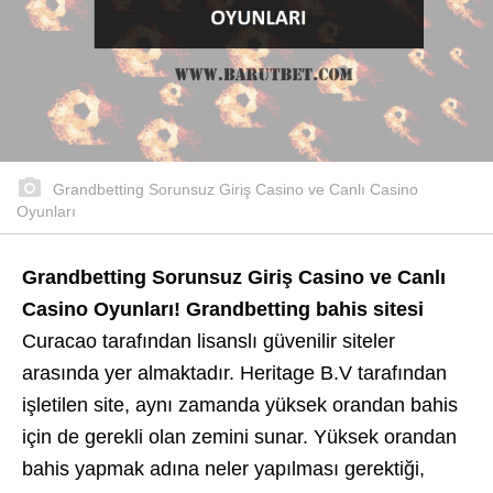
Grandbetting Sorunsuz Giriş Casino ve Canlı Casino
Oyunları
Grandbetting Sorunsuz Giriş Casino ve Canlı
Casino Oyunları! Grandbetting bahis sitesi
Curacao tarafından lisanslı güvenilir siteler
arasında yer almaktadır. Heritage B.V tarafından
işletilen site, aynı zamanda yüksek orandan bahis
için de gerekli olan zemini sunar. Yüksek orandan
bahis yapmak adına neler yapılması gerektiği,