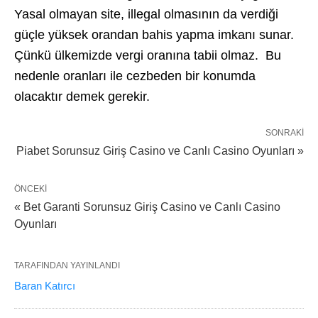
Yasal olmayan site, illegal olmasının da verdiği
güçle yüksek orandan bahis yapma imkanı sunar.
Çünkü ülkemizde vergi oranına tabii olmaz. Bu
nedenle oranları ile cezbeden bir konumda
olacaktır demek gerekir.
SONRAKI
Piabet Sorunsuz Giriş Casino ve Canlı Casino Oyunları »
ÖNCEKI
« Bet Garanti Sorunsuz Giriş Casino ve Canlı Casino
Oyunları
TARAFINDAN YAYINLANDI
Baran Katırcı