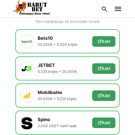
En Güvenilir Siteler
Yeni kampanya ve bonusları incele
Bets10
Katıl
20.000₺ + %300 kripto
Type
your
search
query
JETBET
and
Katıl
hit
%325 kripto + 20.000₺
enter:
Mobilbahis
Katıl
20.000₺ + %225 kripto
Spino
Katıl
2.000 USDT nakit iade