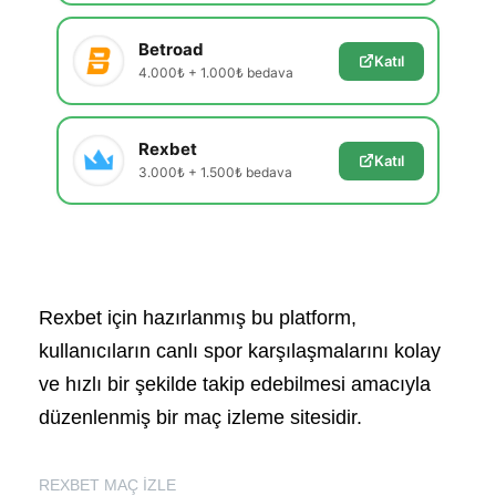
Betroad
Katıl
4.000₺ + 1.000₺ bedava
Rexbet
Katıl
3.000₺ + 1.500₺ bedava
Rexbet için hazırlanmış bu platform,
kullanıcıların canlı spor karşılaşmalarını kolay
ve hızlı bir şekilde takip edebilmesi amacıyla
düzenlenmiş bir maç izleme sitesidir.
REXBET MAÇ İZLE