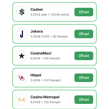
Casher
Katıl
5.000₺ iade + 1.000₺ risksiz
Jokera
Katıl
3.000₺ %200 + 50 freespin
CasinoMaxi
Katıl
6.500₺ + 150 freespin
Hitpot
Katıl
5.000₺ + 100 freespin
Casino Metropol
Katıl
8.000₺ + 150 freespin