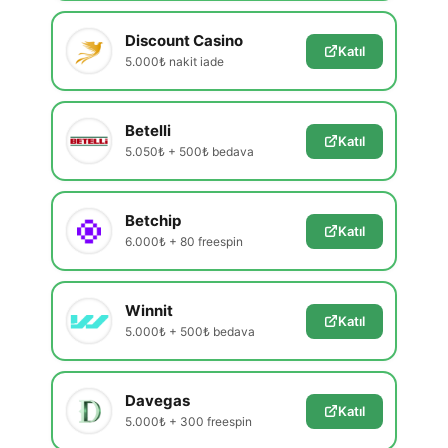
Discount Casino
Katıl
5.000₺ nakit iade
Betelli
Katıl
5.050₺ + 500₺ bedava
Betchip
Katıl
6.000₺ + 80 freespin
Winnit
Katıl
5.000₺ + 500₺ bedava
Davegas
Katıl
5.000₺ + 300 freespin