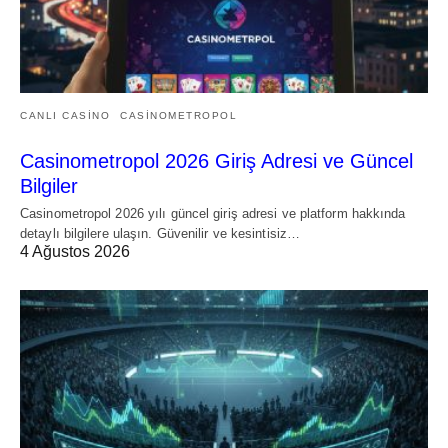
CANLI CASINO
CASINOMETROPOL
Casinometropol 2026 Giriş Adresi ve Güncel
Bilgiler
Casinometropol 2026 yılı güncel giriş adresi ve platform hakkında
detaylı bilgilere ulaşın. Güvenilir ve kesintisiz…
4 Ağustos 2026