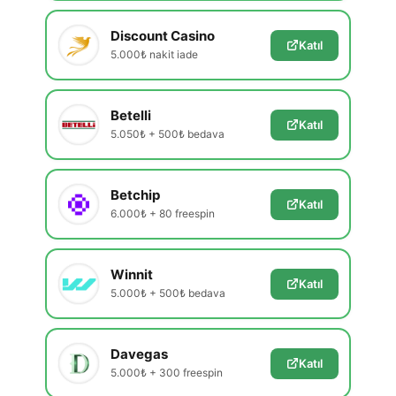
Discount Casino
Katıl
5.000₺ nakit iade
Betelli
Katıl
5.050₺ + 500₺ bedava
Betchip
Katıl
6.000₺ + 80 freespin
Winnit
Katıl
5.000₺ + 500₺ bedava
Davegas
Katıl
5.000₺ + 300 freespin