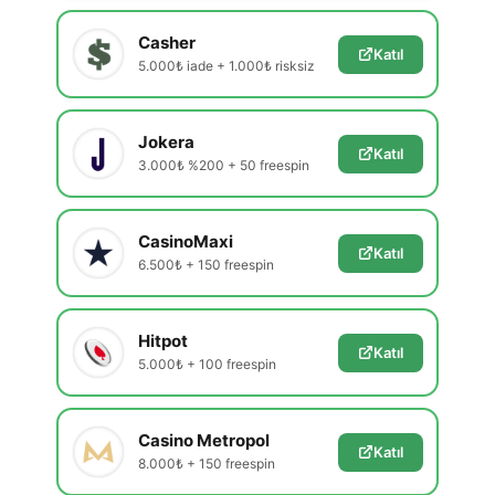
Casher
Katıl
5.000₺ iade + 1.000₺ risksiz
Jokera
Katıl
3.000₺ %200 + 50 freespin
CasinoMaxi
Katıl
6.500₺ + 150 freespin
Hitpot
Katıl
5.000₺ + 100 freespin
Casino Metropol
Katıl
8.000₺ + 150 freespin