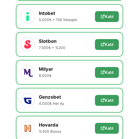
Intobet
Katıl
5.000₺ + 150 freespin
Slotbon
Katıl
7.500₺ + %200
Milyar
Katıl
8.000₺
Genzobet
Katıl
4.000₺ Her Ay
Hovarda
Katıl
%300 Bonus