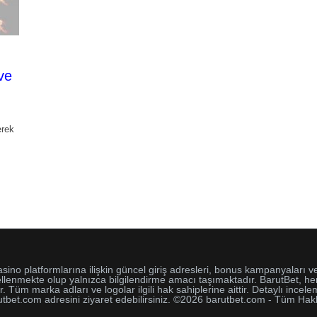
ve
erek
ino platformlarına ilişkin güncel giriş adresleri, bonus kampanyaları ve
cellenmekte olup yalnızca bilgilendirme amacı taşımaktadır. BarutBet, h
. Tüm marka adları ve logolar ilgili hak sahiplerine aittir. Detaylı incele
tbet.com adresini ziyaret edebilirsiniz. ©2026 barutbet.com - Tüm Hakla