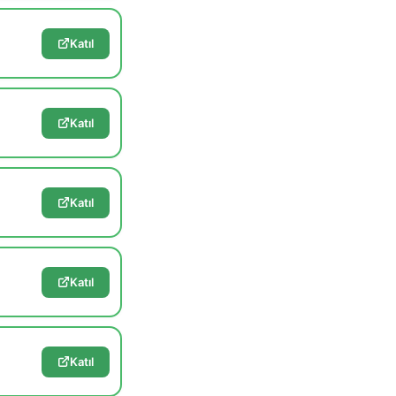
Katıl
Katıl
Katıl
Katıl
Katıl