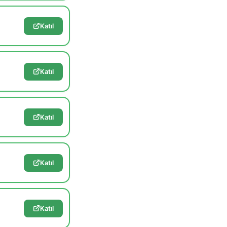
Katıl
Katıl
Katıl
Katıl
Katıl