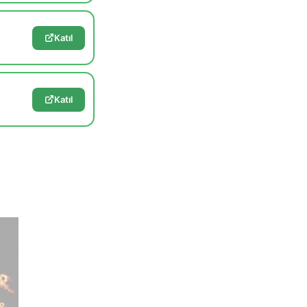
Katıl
Katıl