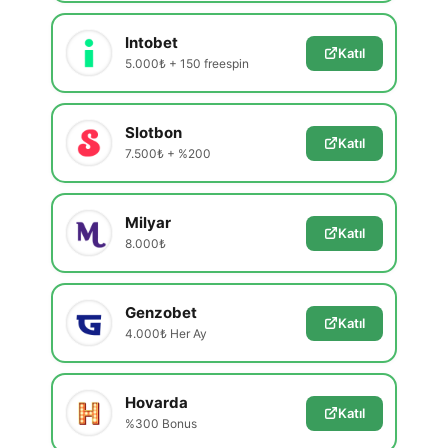
Intobet
Katıl
5.000₺ + 150 freespin
Slotbon
Katıl
7.500₺ + %200
Milyar
Katıl
8.000₺
Genzobet
Katıl
4.000₺ Her Ay
Hovarda
Katıl
%300 Bonus