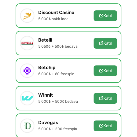
Discount Casino
Katıl
5.000₺ nakit iade
Betelli
Katıl
5.050₺ + 500₺ bedava
Betchip
Katıl
6.000₺ + 80 freespin
Winnit
Katıl
5.000₺ + 500₺ bedava
Davegas
Katıl
5.000₺ + 300 freespin