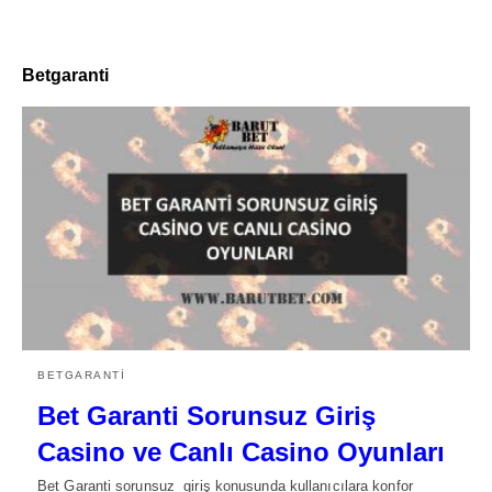
Betgaranti
BETGARANTI
Bet Garanti Sorunsuz Giriş
Casino ve Canlı Casino Oyunları
Bet Garanti sorunsuz giriş konusunda kullanıcılara konfor