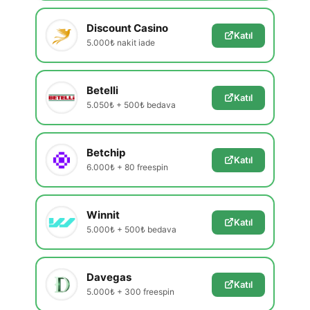
Discount Casino
Katıl
5.000₺ nakit iade
Betelli
Katıl
5.050₺ + 500₺ bedava
Betchip
Katıl
6.000₺ + 80 freespin
Winnit
Katıl
5.000₺ + 500₺ bedava
Davegas
Katıl
5.000₺ + 300 freespin