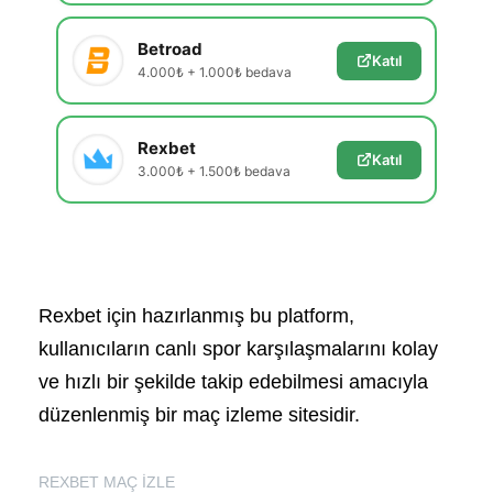
Betroad
Katıl
4.000₺ + 1.000₺ bedava
Rexbet
Katıl
3.000₺ + 1.500₺ bedava
Rexbet için hazırlanmış bu platform,
kullanıcıların canlı spor karşılaşmalarını kolay
ve hızlı bir şekilde takip edebilmesi amacıyla
düzenlenmiş bir maç izleme sitesidir.
REXBET MAÇ İZLE