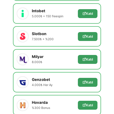
Intobet
Katıl
5.000₺ + 150 freespin
Slotbon
Katıl
7.500₺ + %200
Milyar
Katıl
8.000₺
Genzobet
Katıl
4.000₺ Her Ay
Hovarda
Katıl
%300 Bonus