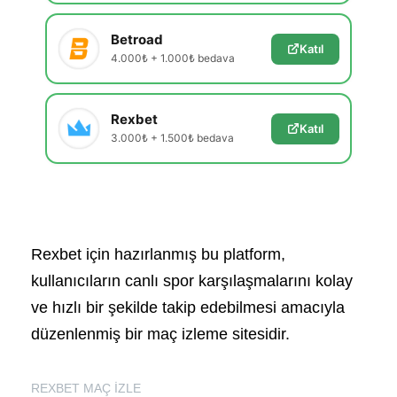
Betroad
Katıl
4.000₺ + 1.000₺ bedava
Rexbet
Katıl
3.000₺ + 1.500₺ bedava
Rexbet için hazırlanmış bu platform,
kullanıcıların canlı spor karşılaşmalarını kolay
ve hızlı bir şekilde takip edebilmesi amacıyla
düzenlenmiş bir maç izleme sitesidir.
REXBET MAÇ İZLE