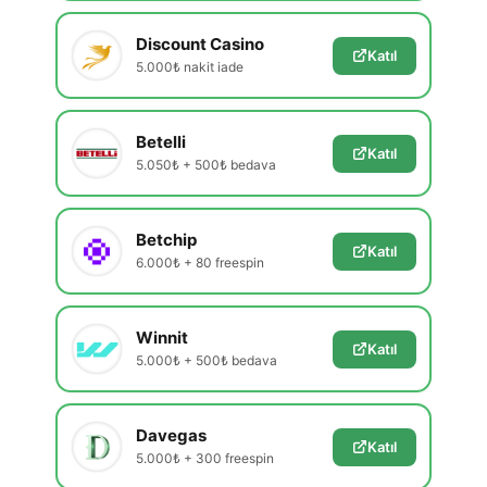
Discount Casino
Katıl
5.000₺ nakit iade
Betelli
Katıl
5.050₺ + 500₺ bedava
Betchip
Katıl
6.000₺ + 80 freespin
Winnit
Katıl
5.000₺ + 500₺ bedava
Davegas
Katıl
5.000₺ + 300 freespin