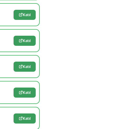
Katıl
Katıl
Katıl
Katıl
Katıl