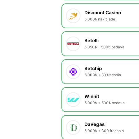
Discount Casino
5.000₺ nakit iade
Betelli
5.050₺ + 500₺ bedava
Betchip
6.000₺ + 80 freespin
Winnit
5.000₺ + 500₺ bedava
Davegas
5.000₺ + 300 freespin