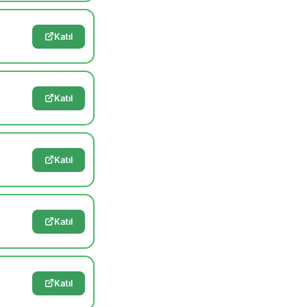
Katıl
Katıl
Katıl
Katıl
Katıl