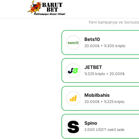
En Güvenilir Sit
Yeni kampanya ve bonuslar
Bets10
20.000₺ + %300 kripto
JETBET
%325 kripto + 20.000₺
Mobilbahis
20.000₺ + %225 kripto
Spino
2.000 USDT nakit iade