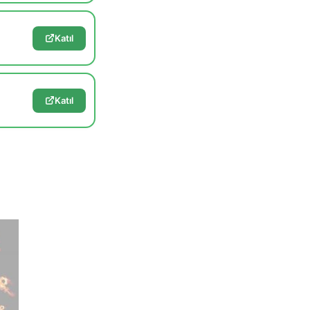
Katıl
Katıl