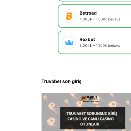
Betroad
4.000₺ + 1.000₺ bedava
Rexbet
3.000₺ + 1.500₺ bedava
Truvabet son giriş