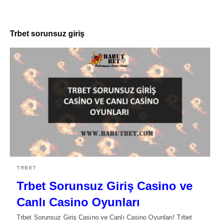
Trbet sorunsuz giriş
TRBET
Trbet Sorunsuz Giriş Casino ve
Canlı Casino Oyunları
Trbet Sorunsuz Giriş Casino ve Canlı Casino Oyunları! Trbet