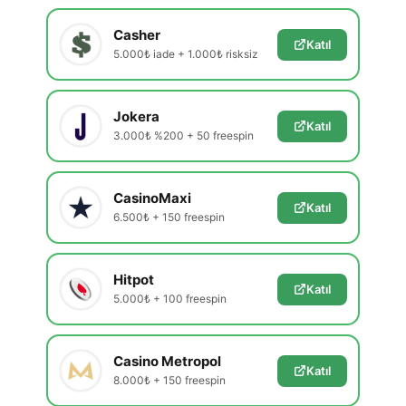
Casher
Katıl
5.000₺ iade + 1.000₺ risksiz
Jokera
Katıl
3.000₺ %200 + 50 freespin
CasinoMaxi
Katıl
6.500₺ + 150 freespin
Hitpot
Katıl
5.000₺ + 100 freespin
Casino Metropol
Katıl
8.000₺ + 150 freespin