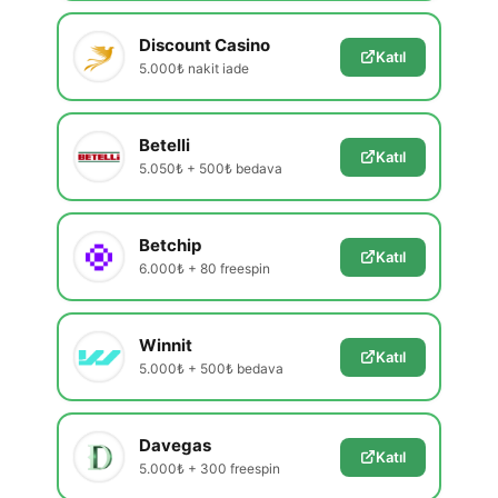
Discount Casino
Katıl
5.000₺ nakit iade
Betelli
Katıl
5.050₺ + 500₺ bedava
Betchip
Katıl
6.000₺ + 80 freespin
Winnit
Katıl
5.000₺ + 500₺ bedava
Davegas
Katıl
5.000₺ + 300 freespin