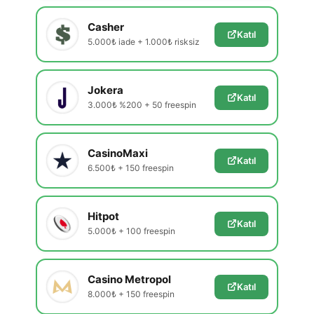
Casher
Katıl
5.000₺ iade + 1.000₺ risksiz
Jokera
Katıl
3.000₺ %200 + 50 freespin
CasinoMaxi
Katıl
6.500₺ + 150 freespin
Hitpot
Katıl
5.000₺ + 100 freespin
Casino Metropol
Katıl
8.000₺ + 150 freespin