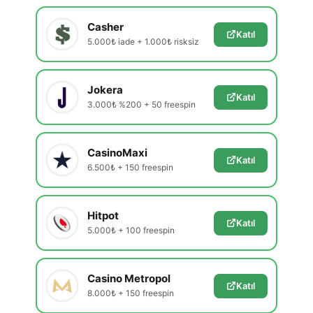
Casher
Katıl
5.000₺ iade + 1.000₺ risksiz
Jokera
Katıl
3.000₺ %200 + 50 freespin
CasinoMaxi
Katıl
6.500₺ + 150 freespin
Hitpot
Katıl
5.000₺ + 100 freespin
Casino Metropol
Katıl
8.000₺ + 150 freespin