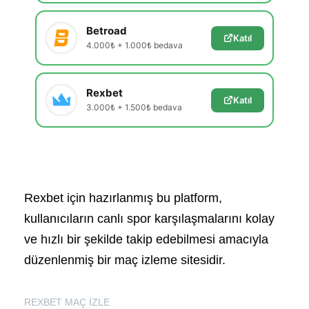
Betroad
Katıl
4.000₺ + 1.000₺ bedava
Rexbet
Katıl
3.000₺ + 1.500₺ bedava
Rexbet için hazırlanmış bu platform,
kullanıcıların canlı spor karşılaşmalarını kolay
ve hızlı bir şekilde takip edebilmesi amacıyla
düzenlenmiş bir maç izleme sitesidir.
REXBET MAÇ İZLE