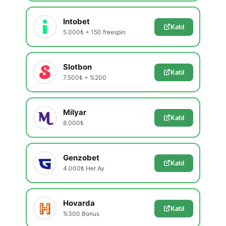
Intobet
Katıl
5.000₺ + 150 freespin
Slotbon
Katıl
7.500₺ + %200
Milyar
Katıl
8.000₺
Genzobet
Katıl
4.000₺ Her Ay
Hovarda
Katıl
%300 Bonus