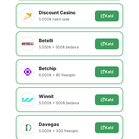
Discount Casino
Katıl
5.000₺ nakit iade
Betelli
Katıl
5.050₺ + 500₺ bedava
Betchip
Katıl
6.000₺ + 80 freespin
Winnit
Katıl
5.000₺ + 500₺ bedava
Davegas
Katıl
5.000₺ + 300 freespin