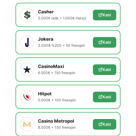
Casher
Katıl
5.000₺ iade + 1.000₺ risksiz
Jokera
Katıl
3.000₺ %200 + 50 freespin
CasinoMaxi
Katıl
6.500₺ + 150 freespin
Hitpot
Katıl
5.000₺ + 100 freespin
Casino Metropol
Katıl
8.000₺ + 150 freespin