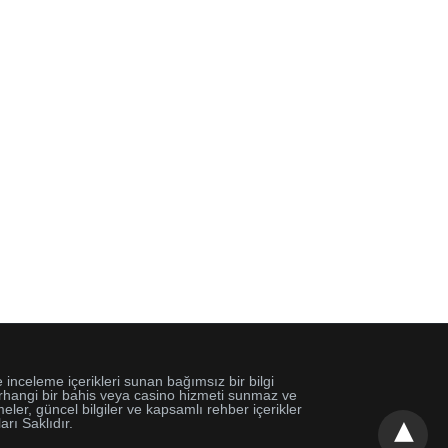
 inceleme içerikleri sunan bağımsız bir bilgi
erhangi bir bahis veya casino hizmeti sunmaz ve
meler, güncel bilgiler ve kapsamlı rehber içerikler
rı Saklıdır.