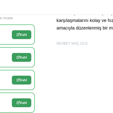
eler
Rexbet için hazırlanmış bu pl
ı incele
karşılaşmalarını kolay ve hız
amacıyla düzenlenmiş bir ma
Katıl
REXBET MAÇ İZLE
Katıl
Katıl
Katıl