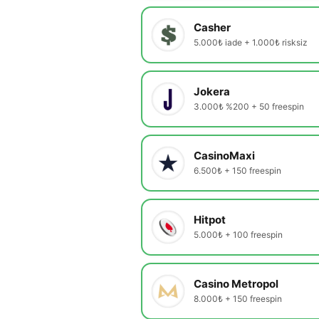
Casher
5.000₺ iade + 1.000₺ risksiz
Jokera
3.000₺ %200 + 50 freespin
CasinoMaxi
6.500₺ + 150 freespin
Hitpot
5.000₺ + 100 freespin
Casino Metropol
8.000₺ + 150 freespin