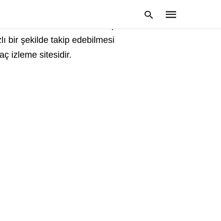
atform, kullanıcıların canlı spor
lı bir şekilde takip edebilmesi
ç izleme sitesidir.
Ty
you
sea
que
an
hit
ent