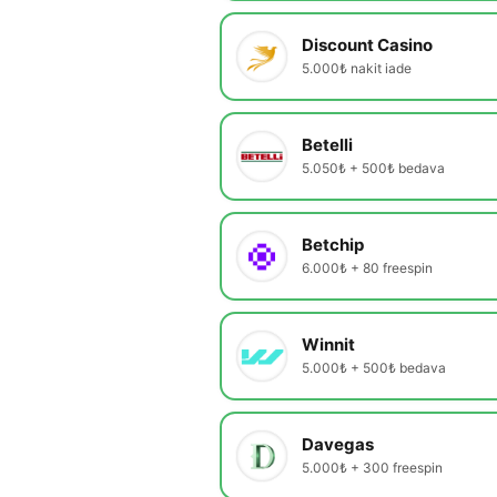
Discount Casino
5.000₺ nakit iade
Betelli
5.050₺ + 500₺ bedava
Betchip
6.000₺ + 80 freespin
Winnit
5.000₺ + 500₺ bedava
Davegas
5.000₺ + 300 freespin