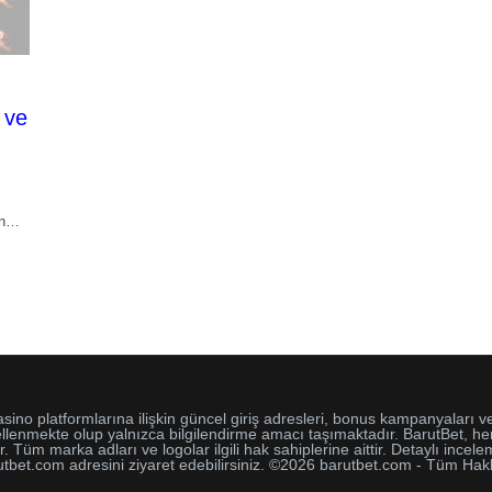
 ve
on…
ino platformlarına ilişkin güncel giriş adresleri, bonus kampanyaları ve
cellenmekte olup yalnızca bilgilendirme amacı taşımaktadır. BarutBet, h
. Tüm marka adları ve logolar ilgili hak sahiplerine aittir. Detaylı incele
tbet.com adresini ziyaret edebilirsiniz. ©2026 barutbet.com - Tüm Hakla