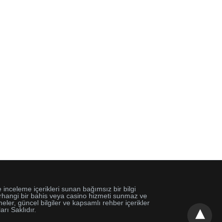
 inceleme içerikleri sunan bağımsız bir bilgi
erhangi bir bahis veya casino hizmeti sunmaz ve
meler, güncel bilgiler ve kapsamlı rehber içerikler
rı Saklıdır.