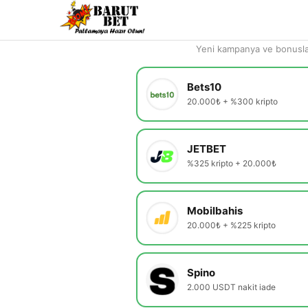
En Güvenilir Sit
Yeni kampanya ve bonuslar
Bets10
20.000₺ + %300 kripto
JETBET
%325 kripto + 20.000₺
Mobilbahis
20.000₺ + %225 kripto
Spino
2.000 USDT nakit iade