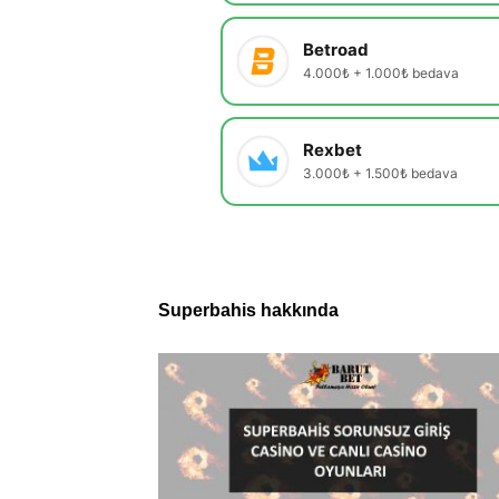
Betroad
4.000₺ + 1.000₺ bedava
Rexbet
3.000₺ + 1.500₺ bedava
Superbahis hakkında