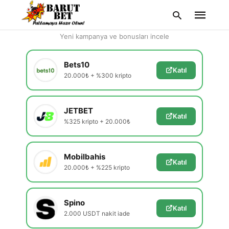
En Güvenilir Siteler
Yeni kampanya ve bonusları incele
Bets10
Katıl
20.000₺ + %300 kripto
Type
your
search
query
JETBET
and
Katıl
hit
%325 kripto + 20.000₺
enter:
Mobilbahis
Katıl
20.000₺ + %225 kripto
Spino
Katıl
2.000 USDT nakit iade