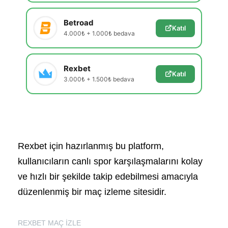
Betroad
Katıl
4.000₺ + 1.000₺ bedava
Rexbet
Katıl
3.000₺ + 1.500₺ bedava
Rexbet için hazırlanmış bu platform,
kullanıcıların canlı spor karşılaşmalarını kolay
ve hızlı bir şekilde takip edebilmesi amacıyla
düzenlenmiş bir maç izleme sitesidir.
REXBET MAÇ İZLE