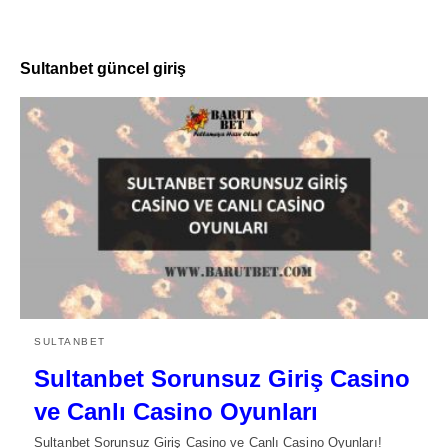
Sultanbet güncel giriş
SULTANBET
Sultanbet Sorunsuz Giriş Casino
ve Canlı Casino Oyunları
Sultanbet Sorunsuz Giriş Casino ve Canlı Casino Oyunları!