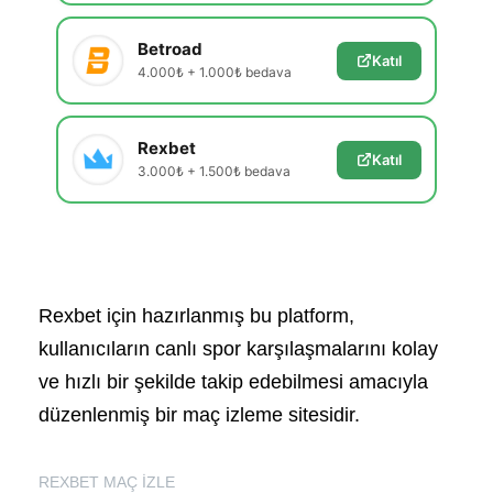
Betroad
Katıl
4.000₺ + 1.000₺ bedava
Rexbet
Katıl
3.000₺ + 1.500₺ bedava
Rexbet için hazırlanmış bu platform,
kullanıcıların canlı spor karşılaşmalarını kolay
ve hızlı bir şekilde takip edebilmesi amacıyla
düzenlenmiş bir maç izleme sitesidir.
REXBET MAÇ İZLE