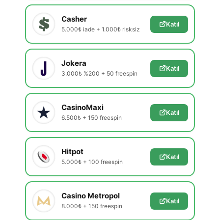
Casher
Katıl
5.000₺ iade + 1.000₺ risksiz
Jokera
Katıl
3.000₺ %200 + 50 freespin
CasinoMaxi
Katıl
6.500₺ + 150 freespin
Hitpot
Katıl
5.000₺ + 100 freespin
Casino Metropol
Katıl
8.000₺ + 150 freespin