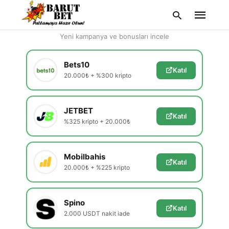
En Güvenilir Siteler
Yeni kampanya ve bonusları incele
Bets10
Katıl
20.000₺ + %300 kripto
Type
your
search
query
JETBET
and
Katıl
hit
%325 kripto + 20.000₺
enter:
Mobilbahis
Katıl
20.000₺ + %225 kripto
Spino
Katıl
2.000 USDT nakit iade