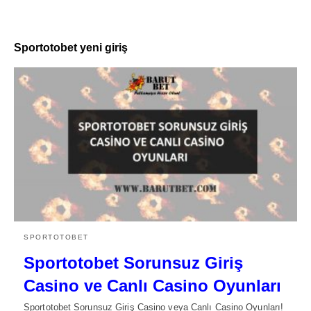
Sportotobet yeni giriş
SPORTOTOBET
Sportotobet Sorunsuz Giriş
Casino ve Canlı Casino Oyunları
Sportotobet Sorunsuz Giriş Casino veya Canlı Casino Oyunları!