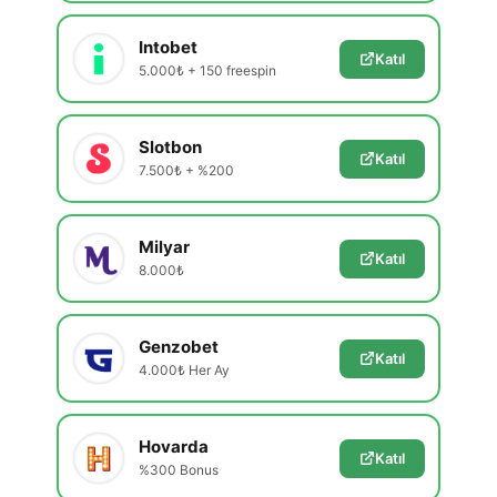
Intobet
Katıl
5.000₺ + 150 freespin
Slotbon
Katıl
7.500₺ + %200
Milyar
Katıl
8.000₺
Genzobet
Katıl
4.000₺ Her Ay
Hovarda
Katıl
%300 Bonus