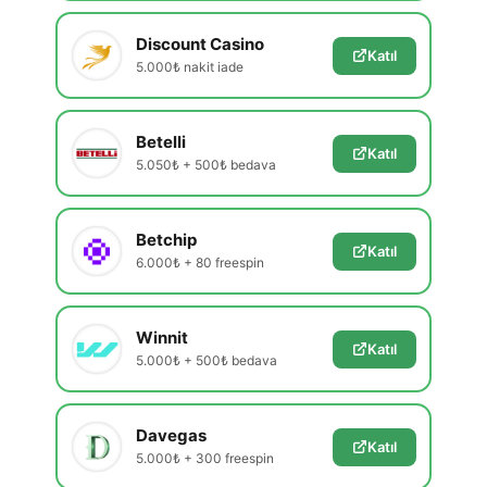
Discount Casino
Katıl
5.000₺ nakit iade
Betelli
Katıl
5.050₺ + 500₺ bedava
Betchip
Katıl
6.000₺ + 80 freespin
Winnit
Katıl
5.000₺ + 500₺ bedava
Davegas
Katıl
5.000₺ + 300 freespin