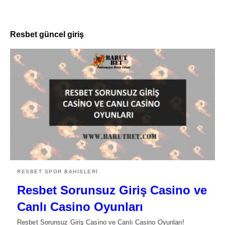
Resbet güncel giriş
RESBET SPOR BAHISLERI
Resbet Sorunsuz Giriş Casino ve
Canlı Casino Oyunları
Resbet Sorunsuz Giriş Casino ve Canlı Casino Oyunları!