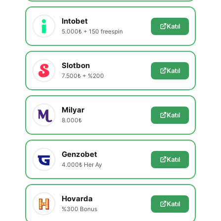
Intobet
Katıl
5.000₺ + 150 freespin
Slotbon
Katıl
7.500₺ + %200
Milyar
Katıl
8.000₺
Genzobet
Katıl
4.000₺ Her Ay
Hovarda
Katıl
%300 Bonus