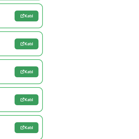
Katıl
Katıl
Katıl
Katıl
Katıl