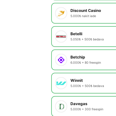
Discount Casino
5.000₺ nakit iade
Betelli
5.050₺ + 500₺ bedava
Betchip
6.000₺ + 80 freespin
Winnit
5.000₺ + 500₺ bedava
Davegas
5.000₺ + 300 freespin