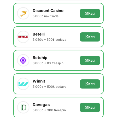
Discount Casino
Katıl
5.000₺ nakit iade
Betelli
Katıl
5.050₺ + 500₺ bedava
Betchip
Katıl
6.000₺ + 80 freespin
Winnit
Katıl
5.000₺ + 500₺ bedava
Davegas
Katıl
5.000₺ + 300 freespin