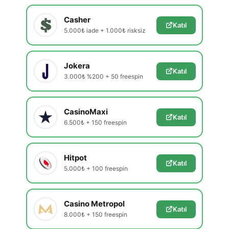
Casher
Katıl
5.000₺ iade + 1.000₺ risksiz
Jokera
Katıl
3.000₺ %200 + 50 freespin
CasinoMaxi
Katıl
6.500₺ + 150 freespin
Hitpot
Katıl
5.000₺ + 100 freespin
Casino Metropol
Katıl
8.000₺ + 150 freespin