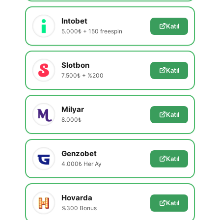
Intobet
Katıl
5.000₺ + 150 freespin
Slotbon
Katıl
7.500₺ + %200
Milyar
Katıl
8.000₺
Genzobet
Katıl
4.000₺ Her Ay
Hovarda
Katıl
%300 Bonus