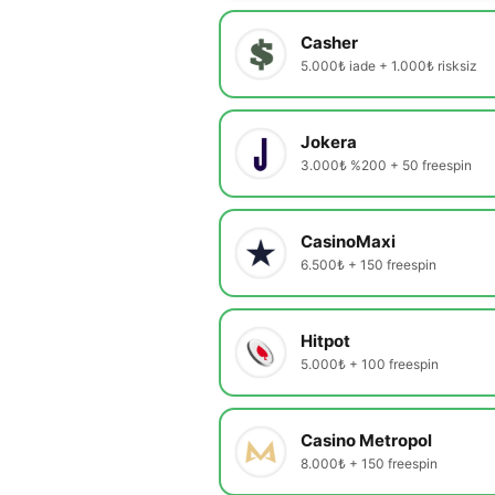
Casher
5.000₺ iade + 1.000₺ risksiz
Jokera
3.000₺ %200 + 50 freespin
CasinoMaxi
6.500₺ + 150 freespin
Hitpot
5.000₺ + 100 freespin
Casino Metropol
8.000₺ + 150 freespin