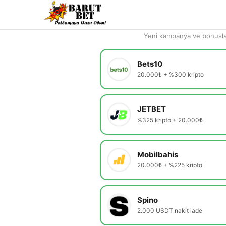
En Güvenilir Sit
Yeni kampanya ve bonuslar
Bets10
20.000₺ + %300 kripto
JETBET
%325 kripto + 20.000₺
Mobilbahis
20.000₺ + %225 kripto
Spino
2.000 USDT nakit iade