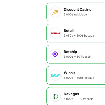
Discount Casino
5.000₺ nakit iade
Betelli
5.050₺ + 500₺ bedava
Betchip
6.000₺ + 80 freespin
Winnit
5.000₺ + 500₺ bedava
Davegas
5.000₺ + 300 freespin