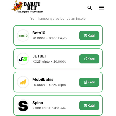
En Güvenilir Siteler
Yeni kampanya ve bonusları incele
Bets10
Katıl
20.000₺ + %300 kripto
Type
your
search
query
JETBET
and
Katıl
hit
%325 kripto + 20.000₺
enter:
Mobilbahis
Katıl
20.000₺ + %225 kripto
Spino
Katıl
2.000 USDT nakit iade