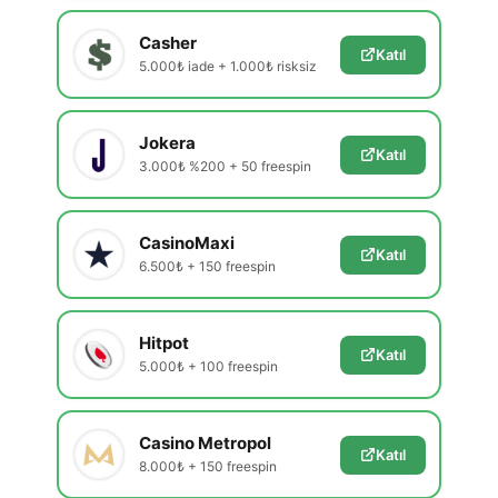
Casher
Katıl
5.000₺ iade + 1.000₺ risksiz
Jokera
Katıl
3.000₺ %200 + 50 freespin
CasinoMaxi
Katıl
6.500₺ + 150 freespin
Hitpot
Katıl
5.000₺ + 100 freespin
Casino Metropol
Katıl
8.000₺ + 150 freespin