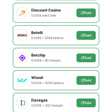
Discount Casino
Katıl
5.000₺ nakit iade
Betelli
Katıl
5.050₺ + 500₺ bedava
Betchip
Katıl
6.000₺ + 80 freespin
Winnit
Katıl
5.000₺ + 500₺ bedava
Davegas
Katıl
5.000₺ + 300 freespin