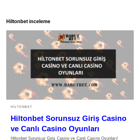
Hiltonbet inceleme
HILTONBET
Hiltonbet Sorunsuz Giriş Casino
ve Canlı Casino Oyunları
Hiltonbet Sorunsuz Giriş Casino ve Canlı Casino Oyunları!