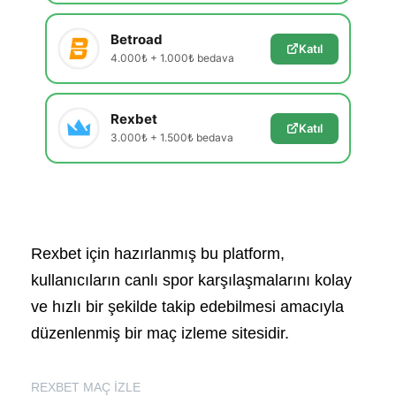
Betroad
Katıl
4.000₺ + 1.000₺ bedava
Rexbet
Katıl
3.000₺ + 1.500₺ bedava
Rexbet için hazırlanmış bu platform,
kullanıcıların canlı spor karşılaşmalarını kolay
ve hızlı bir şekilde takip edebilmesi amacıyla
düzenlenmiş bir maç izleme sitesidir.
REXBET MAÇ İZLE