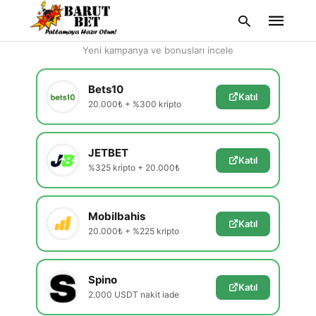
En Güvenilir Siteler
Yeni kampanya ve bonusları incele
Bets10
Katıl
20.000₺ + %300 kripto
Type
your
search
query
JETBET
and
Katıl
hit
%325 kripto + 20.000₺
enter:
Mobilbahis
Katıl
20.000₺ + %225 kripto
Spino
Katıl
2.000 USDT nakit iade