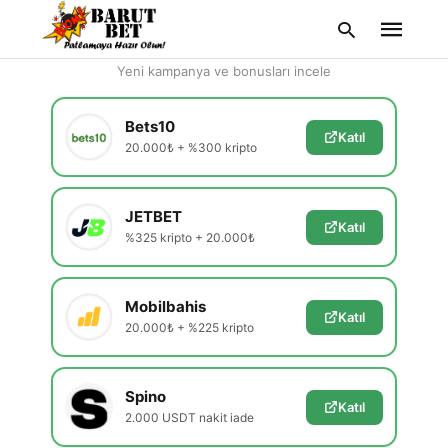
En Güvenilir Siteler
Yeni kampanya ve bonusları incele
Bets10
Katıl
20.000₺ + %300 kripto
Type
your
search
query
JETBET
and
Katıl
hit
%325 kripto + 20.000₺
enter:
Mobilbahis
Katıl
20.000₺ + %225 kripto
Spino
Katıl
2.000 USDT nakit iade