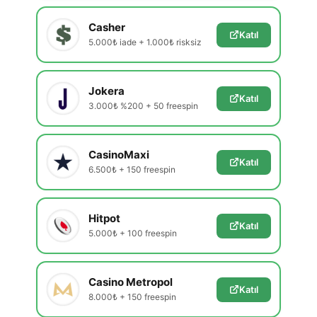
Casher
Katıl
5.000₺ iade + 1.000₺ risksiz
Jokera
Katıl
3.000₺ %200 + 50 freespin
CasinoMaxi
Katıl
6.500₺ + 150 freespin
Hitpot
Katıl
5.000₺ + 100 freespin
Casino Metropol
Katıl
8.000₺ + 150 freespin