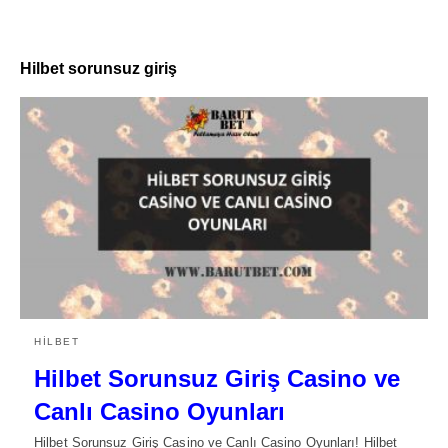
Hilbet sorunsuz giriş
HILBET
Hilbet Sorunsuz Giriş Casino ve
Canlı Casino Oyunları
Hilbet Sorunsuz Giriş Casino ve Canlı Casino Oyunları! Hilbet