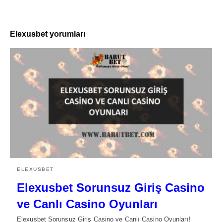
Elexusbet yorumları
ELEXUSBET
Elexusbet Sorunsuz Giriş Casino
ve Canlı Casino Oyunları
Elexusbet Sorunsuz Giriş Casino ve Canlı Casino Oyunları!