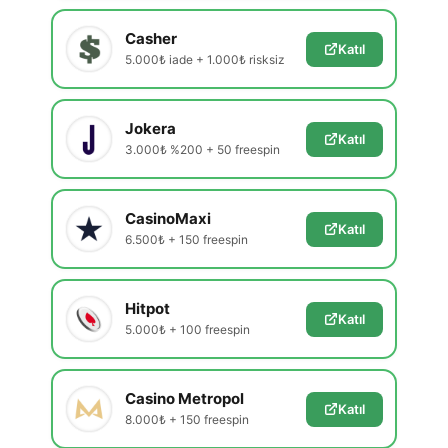
Casher
Katıl
5.000₺ iade + 1.000₺ risksiz
Jokera
Katıl
3.000₺ %200 + 50 freespin
CasinoMaxi
Katıl
6.500₺ + 150 freespin
Hitpot
Katıl
5.000₺ + 100 freespin
Casino Metropol
Katıl
8.000₺ + 150 freespin