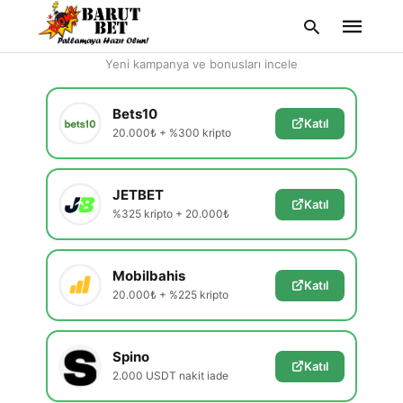
En Güvenilir Siteler
Yeni kampanya ve bonusları incele
Bets10
Katıl
20.000₺ + %300 kripto
Type
your
search
query
JETBET
and
Katıl
hit
%325 kripto + 20.000₺
enter:
Mobilbahis
Katıl
20.000₺ + %225 kripto
Spino
Katıl
2.000 USDT nakit iade