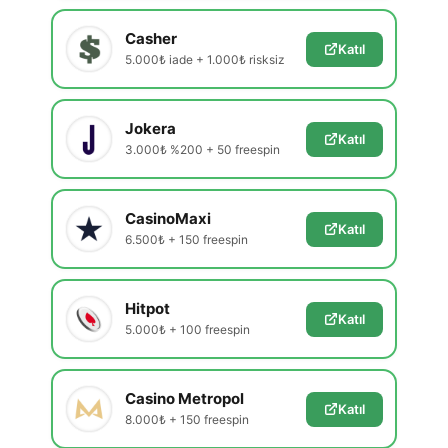
Casher
Katıl
5.000₺ iade + 1.000₺ risksiz
Jokera
Katıl
3.000₺ %200 + 50 freespin
CasinoMaxi
Katıl
6.500₺ + 150 freespin
Hitpot
Katıl
5.000₺ + 100 freespin
Casino Metropol
Katıl
8.000₺ + 150 freespin