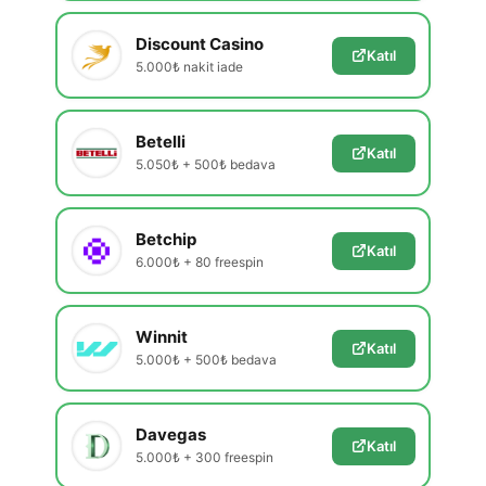
Discount Casino
Katıl
5.000₺ nakit iade
Betelli
Katıl
5.050₺ + 500₺ bedava
Betchip
Katıl
6.000₺ + 80 freespin
Winnit
Katıl
5.000₺ + 500₺ bedava
Davegas
Katıl
5.000₺ + 300 freespin