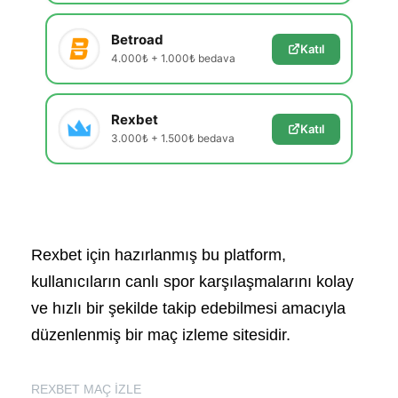
Betroad
Katıl
4.000₺ + 1.000₺ bedava
Rexbet
Katıl
3.000₺ + 1.500₺ bedava
Rexbet için hazırlanmış bu platform,
kullanıcıların canlı spor karşılaşmalarını kolay
ve hızlı bir şekilde takip edebilmesi amacıyla
düzenlenmiş bir maç izleme sitesidir.
REXBET MAÇ İZLE