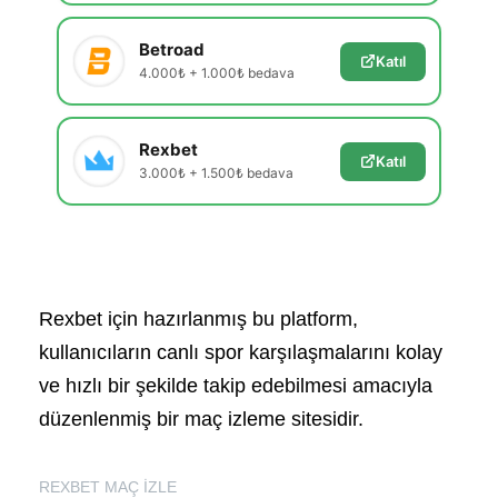
Betroad
Katıl
4.000₺ + 1.000₺ bedava
Rexbet
Katıl
3.000₺ + 1.500₺ bedava
Rexbet için hazırlanmış bu platform,
kullanıcıların canlı spor karşılaşmalarını kolay
ve hızlı bir şekilde takip edebilmesi amacıyla
düzenlenmiş bir maç izleme sitesidir.
REXBET MAÇ İZLE