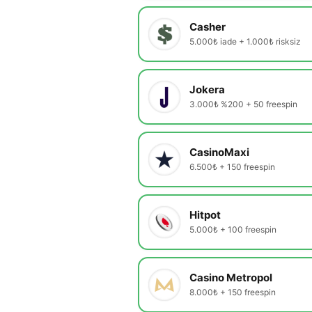
Casher
5.000₺ iade + 1.000₺ risksiz
Jokera
3.000₺ %200 + 50 freespin
CasinoMaxi
6.500₺ + 150 freespin
Hitpot
5.000₺ + 100 freespin
Casino Metropol
8.000₺ + 150 freespin