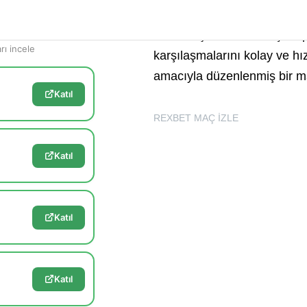
eler
Rexbet için hazırlanmış bu pl
ı incele
karşılaşmalarını kolay ve hız
amacıyla düzenlenmiş bir ma
Katıl
REXBET MAÇ İZLE
Katıl
Katıl
Katıl