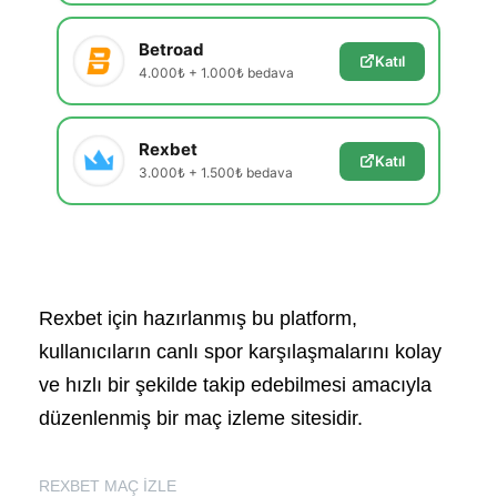
Betroad
Katıl
4.000₺ + 1.000₺ bedava
Rexbet
Katıl
3.000₺ + 1.500₺ bedava
Rexbet için hazırlanmış bu platform,
kullanıcıların canlı spor karşılaşmalarını kolay
ve hızlı bir şekilde takip edebilmesi amacıyla
düzenlenmiş bir maç izleme sitesidir.
REXBET MAÇ İZLE