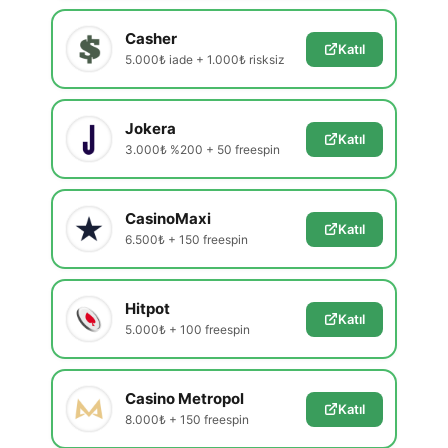
Casher
Katıl
5.000₺ iade + 1.000₺ risksiz
Jokera
Katıl
3.000₺ %200 + 50 freespin
CasinoMaxi
Katıl
6.500₺ + 150 freespin
Hitpot
Katıl
5.000₺ + 100 freespin
Casino Metropol
Katıl
8.000₺ + 150 freespin