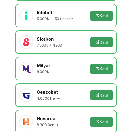
Intobet
Katıl
5.000₺ + 150 freespin
Slotbon
Katıl
7.500₺ + %200
Milyar
Katıl
8.000₺
Genzobet
Katıl
4.000₺ Her Ay
Hovarda
Katıl
%300 Bonus