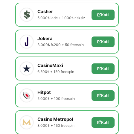
Casher
Katıl
5.000₺ iade + 1.000₺ risksiz
Jokera
Katıl
3.000₺ %200 + 50 freespin
CasinoMaxi
Katıl
6.500₺ + 150 freespin
Hitpot
Katıl
5.000₺ + 100 freespin
Casino Metropol
Katıl
8.000₺ + 150 freespin