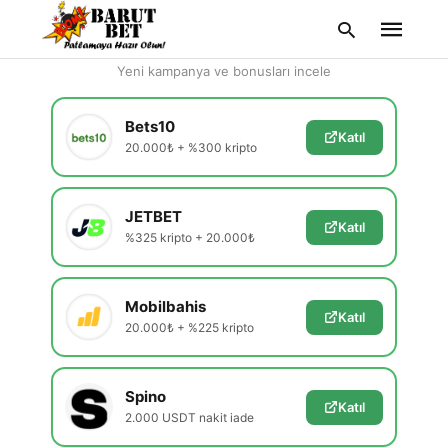
En Güvenilir Siteler
Yeni kampanya ve bonusları incele
Bets10
Katıl
20.000₺ + %300 kripto
Type
your
search
query
JETBET
and
Katıl
hit
%325 kripto + 20.000₺
enter:
Mobilbahis
Katıl
20.000₺ + %225 kripto
Spino
Katıl
2.000 USDT nakit iade