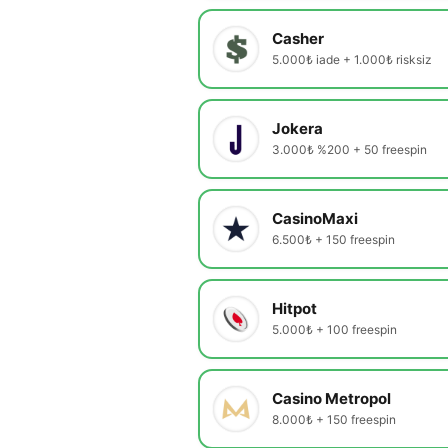
Casher
5.000₺ iade + 1.000₺ risksiz
Jokera
3.000₺ %200 + 50 freespin
CasinoMaxi
6.500₺ + 150 freespin
Hitpot
5.000₺ + 100 freespin
Casino Metropol
8.000₺ + 150 freespin