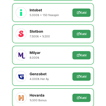
Intobet
Katıl
5.000₺ + 150 freespin
Slotbon
Katıl
7.500₺ + %200
Milyar
Katıl
8.000₺
Genzobet
Katıl
4.000₺ Her Ay
Hovarda
Katıl
%300 Bonus