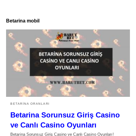
Betarina mobil
BETARINA ORANLARI
Betarina Sorunsuz Giriş Casino
ve Canlı Casino Oyunları
Betarina Sorunsuz Giriş Casino ve Canlı Casino Oyunları!