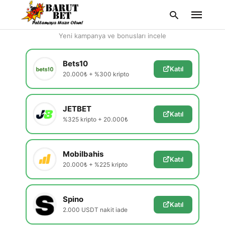
En Güvenilir Siteler
Yeni kampanya ve bonusları incele
Bets10
Katıl
20.000₺ + %300 kripto
Type
your
search
query
JETBET
and
Katıl
hit
%325 kripto + 20.000₺
enter:
Mobilbahis
Katıl
20.000₺ + %225 kripto
Spino
Katıl
2.000 USDT nakit iade