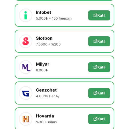
Intobet
Katıl
5.000₺ + 150 freespin
Slotbon
Katıl
7.500₺ + %200
Milyar
Katıl
8.000₺
Genzobet
Katıl
4.000₺ Her Ay
Hovarda
Katıl
%300 Bonus