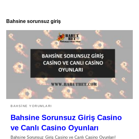
Bahsine sorunsuz giriş
BAHSINE YORUMLARI
Bahsine Sorunsuz Giriş Casino
ve Canlı Casino Oyunları
Bahsine Sorunsuz Giriş Casino ve Canlı Casino Oyunları!