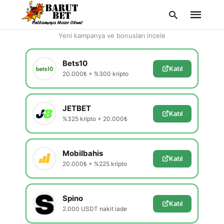
En Güvenilir Siteler
Yeni kampanya ve bonusları incele
Bets10
Katıl
20.000₺ + %300 kripto
Type
your
search
query
JETBET
and
Katıl
hit
%325 kripto + 20.000₺
enter:
Mobilbahis
Katıl
20.000₺ + %225 kripto
Spino
Katıl
2.000 USDT nakit iade