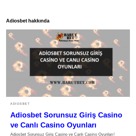
Adiosbet hakkında
ADIOSBET
Adiosbet Sorunsuz Giriş Casino
ve Canlı Casino Oyunları
Adiosbet Sorunsuz Giriş Casino ve Canlı Casino Oyunları!