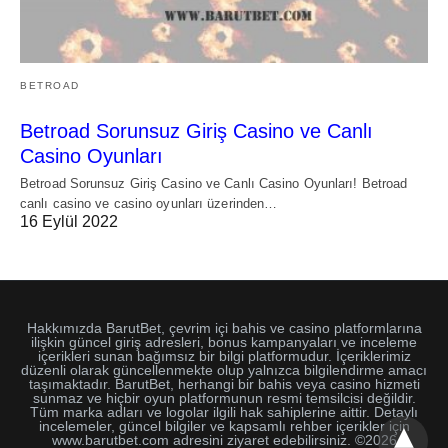
BETROAD
Betroad Sorunsuz Giriş Casino ve Canlı
Casino Oyunları
Betroad Sorunsuz Giriş Casino ve Canlı Casino Oyunları! Betroad
canlı casino ve casino oyunları üzerinden…
16 Eylül 2022
Hakkımızda BarutBet, çevrim içi bahis ve casino platformlarına
ilişkin güncel giriş adresleri, bonus kampanyaları ve inceleme
içerikleri sunan bağımsız bir bilgi platformudur. İçeriklerimiz
düzenli olarak güncellenmekte olup yalnızca bilgilendirme amacı
taşımaktadır. BarutBet, herhangi bir bahis veya casino hizmeti
sunmaz ve hiçbir oyun platformunun resmi temsilcisi değildir.
Tüm marka adları ve logolar ilgili hak sahiplerine aittir. Detaylı
incelemeler, güncel bilgiler ve kapsamlı rehber içerikler için
www.barutbet.com adresini ziyaret edebilirsiniz. ©2026