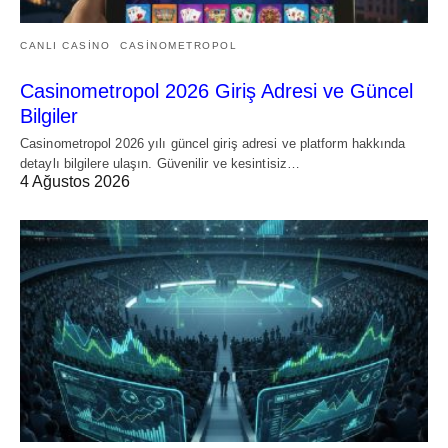
CANLI CASINO
CASINOMETROPOL
Casinometropol 2026 Giriş Adresi ve Güncel
Bilgiler
Casinometropol 2026 yılı güncel giriş adresi ve platform hakkında
detaylı bilgilere ulaşın. Güvenilir ve kesintisiz…
4 Ağustos 2026