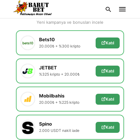
En Güvenilir Siteler
Yeni kampanya ve bonusları incele
Bets10
Katıl
20.000₺ + %300 kripto
Type
your
search
query
JETBET
and
Katıl
hit
%325 kripto + 20.000₺
enter:
Mobilbahis
Katıl
20.000₺ + %225 kripto
Spino
Katıl
2.000 USDT nakit iade