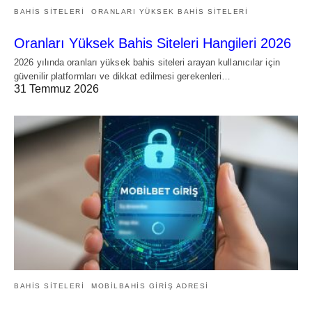
BAHIS SITELERI
ORANLARI YÜKSEK BAHIS SITELERI
Oranları Yüksek Bahis Siteleri Hangileri 2026
2026 yılında oranları yüksek bahis siteleri arayan kullanıcılar için
güvenilir platformları ve dikkat edilmesi gerekenleri…
31 Temmuz 2026
BAHIS SITELERI
MOBILBAHIS GIRIŞ ADRESI