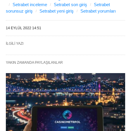
Setrabet inceleme
Setrabet son giriş
Setrabet
sorunsuz giriş
Setrabet yeni giriş
Setrabet yorumları
14 EYLÜL 2022 14:51
İLGILI YAZI
YAKIN ZAMANDA PAYLAŞILANLAR