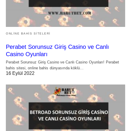
ONLINE BAHIS SITELERI
Perabet Sorunsuz Giriş Casino ve Canlı
Casino Oyunları
Perabet Sorunsuz Giriş Casino ve Canlı Casino Oyunları! Perabet
bahis sitesi, online bahis dünyasında köklü…
16 Eylül 2022