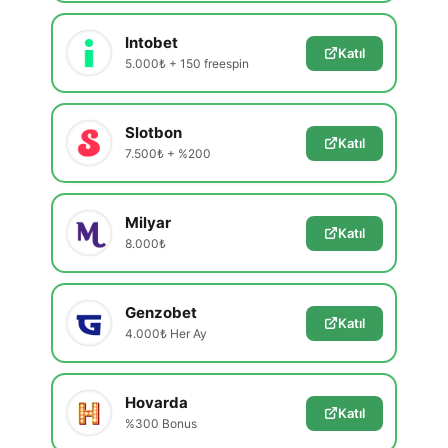
Intobet
Katıl
5.000₺ + 150 freespin
Slotbon
Katıl
7.500₺ + %200
Milyar
Katıl
8.000₺
Genzobet
Katıl
4.000₺ Her Ay
Hovarda
Katıl
%300 Bonus