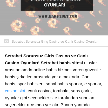
Setrabet Sorunsuz Giriş Casino ve Canlı Casino Oyunları
Setrabet Sorunsuz Giriş Casino ve Canlı
Casino Oyunları! Setrabet bahis sitesi
uluslar
arası anlamda online bahis hizmeti veren güvenilir
bahis şirketleri arasında yer almaktadır. Canlı
bahis, spor bahisleri, sanal bahis sporlar, e sporlar,
casino slot
, canlı casino, tombala, şans çarkı,
oyunlar gibi seçenekler site tarafından sunulan
seçenekler arasında yer alır. Bunun yanında