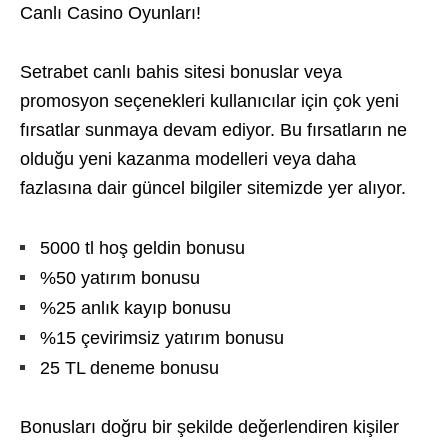
Canlı Casino Oyunları!
Setrabet canlı bahis sitesi bonuslar veya
promosyon seçenekleri kullanıcılar için çok yeni
fırsatlar sunmaya devam ediyor. Bu fırsatların ne
olduğu yeni kazanma modelleri veya daha
fazlasına dair güncel bilgiler sitemizde yer alıyor.
5000 tl hoş geldin bonusu
%50 yatırım bonusu
%25 anlık kayıp bonusu
%15 çevirimsiz yatırım bonusu
25 TL deneme bonusu
Bonusları doğru bir şekilde değerlendiren kişiler