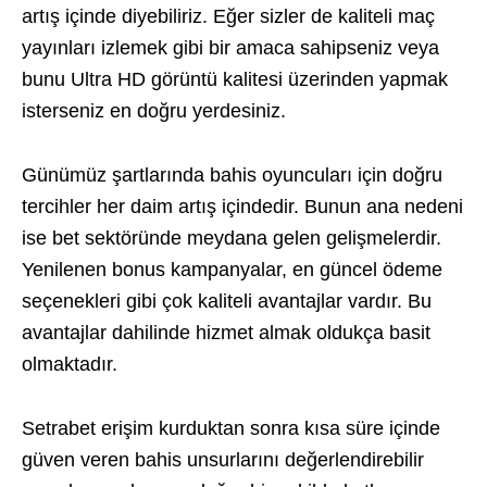
artış içinde diyebiliriz. Eğer sizler de kaliteli maç
yayınları izlemek gibi bir amaca sahipseniz veya
bunu Ultra HD görüntü kalitesi üzerinden yapmak
isterseniz en doğru yerdesiniz.
Günümüz şartlarında bahis oyuncuları için doğru
tercihler her daim artış içindedir. Bunun ana nedeni
ise bet sektöründe meydana gelen gelişmelerdir.
Yenilenen bonus kampanyalar, en güncel ödeme
seçenekleri gibi çok kaliteli avantajlar vardır. Bu
avantajlar dahilinde hizmet almak oldukça basit
olmaktadır.
Setrabet erişim kurduktan sonra kısa süre içinde
güven veren bahis unsurlarını değerlendirebilir