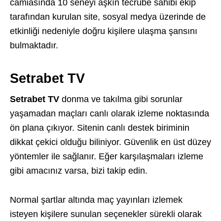
camiasında 10 seneyi aşkın tecrübe sahibi ekip
tarafından kurulan site, sosyal medya üzerinde de
etkinliği nedeniyle doğru kişilere ulaşma şansını
bulmaktadır.
Setrabet TV
Setrabet TV
donma ve takılma gibi sorunlar
yaşamadan maçları canlı olarak izleme noktasında
ön plana çıkıyor. Sitenin canlı destek biriminin
dikkat çekici olduğu biliniyor. Güvenlik en üst düzey
yöntemler ile sağlanır. Eğer karşılaşmaları izleme
gibi amacınız varsa, bizi takip edin.
Normal şartlar altında maç yayınları izlemek
isteyen kişilere sunulan seçenekler sürekli olarak