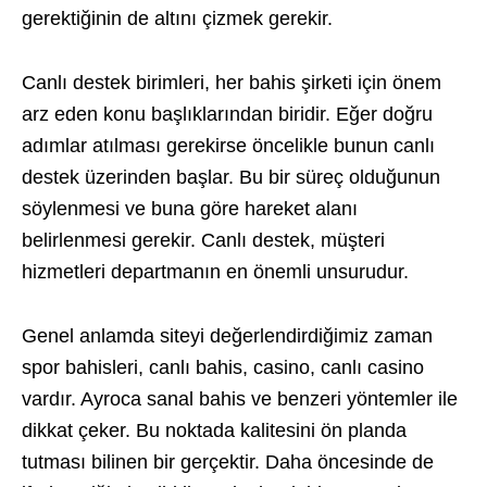
gerektiğinin de altını çizmek gerekir.
Canlı destek birimleri, her bahis şirketi için önem
arz eden konu başlıklarından biridir. Eğer doğru
adımlar atılması gerekirse öncelikle bunun canlı
destek üzerinden başlar. Bu bir süreç olduğunun
söylenmesi ve buna göre hareket alanı
belirlenmesi gerekir. Canlı destek, müşteri
hizmetleri departmanın en önemli unsurudur.
Genel anlamda siteyi değerlendirdiğimiz zaman
spor bahisleri, canlı bahis, casino, canlı casino
vardır. Ayroca sanal bahis ve benzeri yöntemler ile
dikkat çeker. Bu noktada kalitesini ön planda
tutması bilinen bir gerçektir. Daha öncesinde de