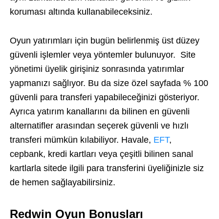
koruması altında kullanabileceksiniz.
Oyun yatırımları için bugün belirlenmiş üst düzey
güvenli işlemler veya yöntemler bulunuyor. Site
yönetimi üyelik girişiniz sonrasında yatırımlar
yapmanızı sağlıyor. Bu da size özel sayfada % 100
güvenli para transferi yapabileceğinizi gösteriyor.
Ayrıca yatırım kanallarını da bilinen en güvenli
alternatifler arasından seçerek güvenli ve hızlı
transferi mümkün kılabiliyor. Havale,
EFT
,
cepbank, kredi kartları veya çeşitli bilinen sanal
kartlarla sitede ilgili para transferini üyeliğinizle siz
de hemen sağlayabilirsiniz.
Redwin Oyun Bonusları