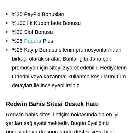
%25 PayFix Bonusları
%100 İlk Kupon İade Bonusu
%30 Slot Bonusu
%25
Papara
Plus
%25 Kayıp Bonusu sitenin promosyonlarından
birkaçı olarak sıralar. Bunlar gibi daha çok
promosyon için siteyi ziyaret edebilir. Hediyelerin
türlerini veya kazanma, kullanma koşullarını tüm
detayları ile inceleyebilirsiniz.
Redwin Bahis Sitesi Destek Hattı
Redwin bahis sitesi iletişim noktasında da en iyi
şartları sağlayabilmektedir. Bugün üyeliğiniz
öncesinde ya da sonrasında destek veya bilgi