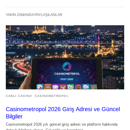
YAKIN ZAMANDA PAYLAŞILANLAR
CANLI CASINO
CASINOMETROPOL
Casinometropol 2026 Giriş Adresi ve Güncel
Bilgiler
Casinometropol 2026 yılı güncel giriş adresi ve platform hakkında