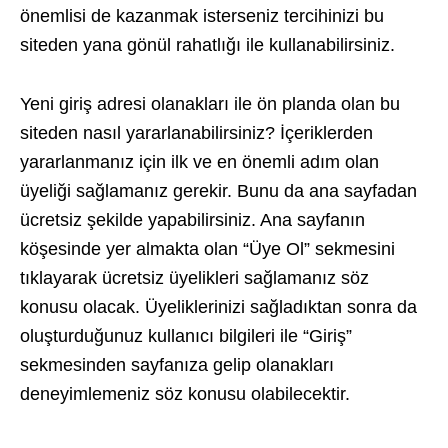
önemlisi de kazanmak isterseniz tercihinizi bu
siteden yana gönül rahatlığı ile kullanabilirsiniz.
Yeni giriş adresi olanakları ile ön planda olan bu
siteden nasıl yararlanabilirsiniz? İçeriklerden
yararlanmanız için ilk ve en önemli adım olan
üyeliği sağlamanız gerekir. Bunu da ana sayfadan
ücretsiz şekilde yapabilirsiniz. Ana sayfanın
köşesinde yer almakta olan “Üye Ol” sekmesini
tıklayarak ücretsiz üyelikleri sağlamanız söz
konusu olacak. Üyeliklerinizi sağladıktan sonra da
oluşturduğunuz kullanıcı bilgileri ile “Giriş”
sekmesinden sayfanıza gelip olanakları
deneyimlemeniz söz konusu olabilecektir.