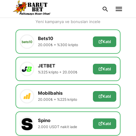
En Güvenilir Siteler
Yeni kampanya ve bonusları incele
Bets10
Katıl
20.000₺ + %300 kripto
Type
your
search
query
JETBET
and
Katıl
hit
%325 kripto + 20.000₺
enter:
Mobilbahis
Katıl
20.000₺ + %225 kripto
Spino
Katıl
2.000 USDT nakit iade