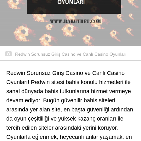
Redwin Sorunsuz Giriş Casino ve Canlı Casino Oyunları
Redwin Sorunsuz Giriş Casino ve Canlı Casino
Oyunları! Redwin sitesi bahis konulu hizmetleri ile
sanal dünyada bahis tutkunlarına hizmet vermeye
devam ediyor. Bugün güvenilir bahis siteleri
arasında yer alan site, en başta güvenliği ardından
da oyun çeşitliliği ve yüksek kazanç oranları ile
tercih edilen siteler arasındaki yerini koruyor.
Oyunlarla eğlenmek, heyecanlı anlar yaşamak, en