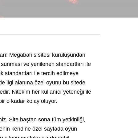
rı! Megabahis sitesi kuruluşundan
 sunması ve yenilenen standartları ile
 standartları ile tercih edilmeye
e ilgi alanına özel oyunu bu sitede
r. Nitekim her kullanıcı yeteneği ile
ir o kadar kolay oluyor.
niz. Site baştan sona tüm yetkinliği,
r üyenin kendine özel sayfada oyun