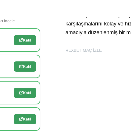
eler
Rexbet için hazırlanmış bu pl
ı incele
karşılaşmalarını kolay ve hız
amacıyla düzenlenmiş bir ma
Katıl
REXBET MAÇ İZLE
Katıl
Katıl
Katıl